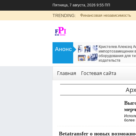
Пятница, 7 августа, 2026 9:55 ПП
TRENDING:
Финансовая независимость
>
LADA Largus: универсальный
Кристелев Алексеq А
Анонс
семейный автомобиль с российским
импортозамещении в
характером
оборудования для ти
<
издательств
Транспорт
Технологии
,
Услуги
Главная
Гостевая сайта
Ар
Выго
мерч
Исполь
более 
Betatransfer о новых возможн