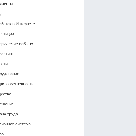
ументы
уг
аботок в Интернете
естиции
орические события
салтинг
ости
рудование
ая собственность
ество
ещение
ана труда
сионная система
во