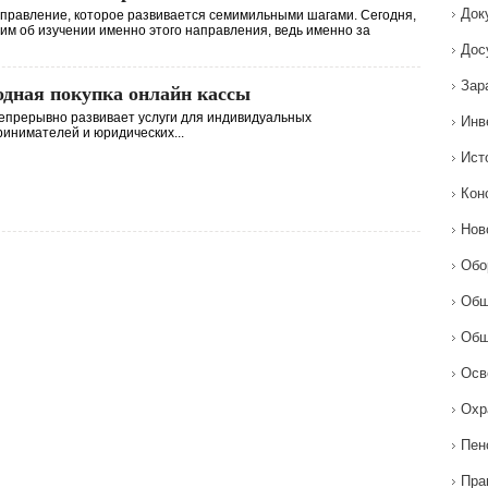
Док
правление, которое развивается семимильными шагами. Сегодня,
им об изучении именно этого направления, ведь именно за
Дос
Зар
дная покупка онлайн кассы
епрерывно развивает услуги для индивидуальных
Инв
инимателей и юридических...
Ист
Кон
Нов
Обо
Общ
Общ
Осв
Охр
Пен
Пра