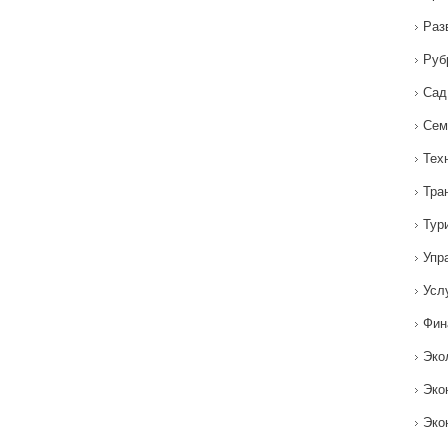
Раз
Руб
Сад
Сем
Тех
Тра
Тур
Упр
Усл
Фин
Эко
Эко
Эко