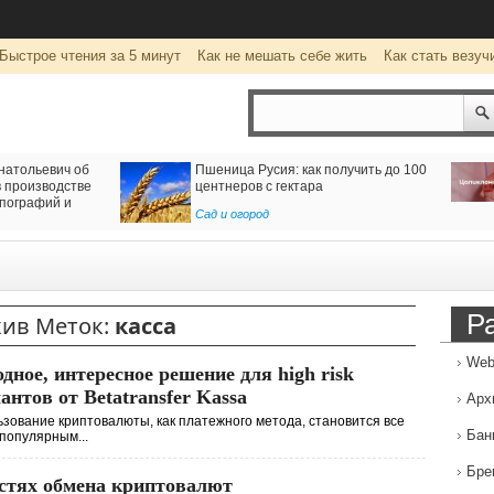
Быстрое чтения за 5 минут
Как не мешать себе жить
Как стать везуч
натольевич об
Пшеница Русия: как получить до 100
 производстве
центнеров с гектара
пографий и
Сад и огород
Р
хив Меток:
касса
Web
дное, интересное решение для high risk
антов от Betatransfer Kassa
Арх
зование криптовалюты, как платежного метода, становится все
Бан
популярным...
Бре
остях обмена криптовалют