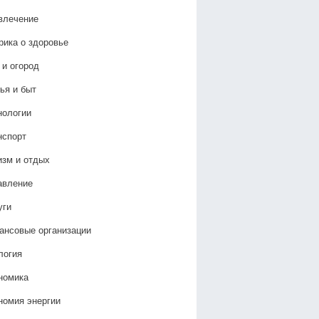
влечение
рика о здоровье
 и огород
ья и быт
нологии
нспорт
изм и отдых
авление
уги
ансовые организации
логия
номика
номия энергии