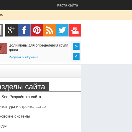
Карта сайта
им
Цоликлоны для определения групп
Как организовать до
крови
в Россию
Рубрика о здоровье
Транспорт
,
Услуги
азделы сайта
-Seo Разработка сайта
итектура и строительство
ковские системы
нды