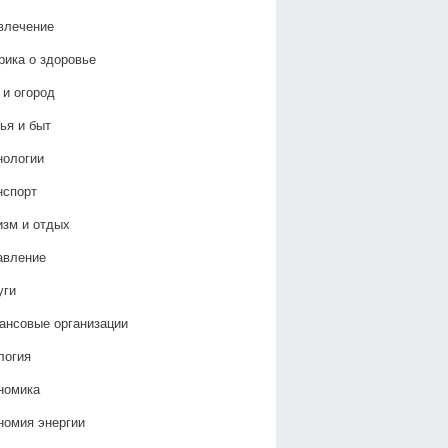
влечение
рика о здоровье
 и огород
ья и быт
нологии
нспорт
изм и отдых
авление
уги
ансовые организации
логия
номика
номия энергии