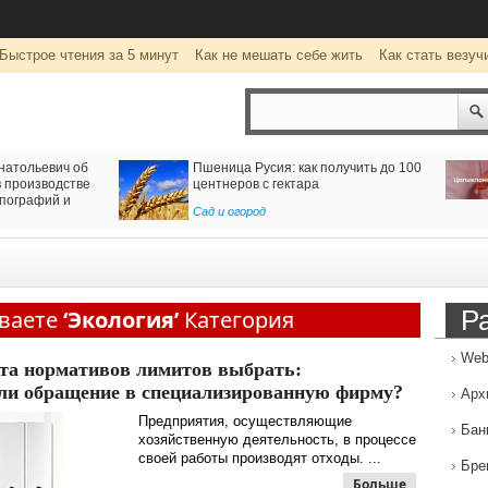
Быстрое чтения за 5 минут
Как не мешать себе жить
Как стать везуч
клоны для определения групп
Как организовать доставку из 
в Россию
ка о здоровье
Транспорт
,
Услуги
Р
ваете
‘Экология’
Категория
Web
кта нормативов лимитов выбрать:
ли обращение в специализированную фирму?
Арх
Предприятия, осуществляющие
Бан
хозяйственную деятельность, в процессе
своей работы производят отходы. ...
Бре
Больше