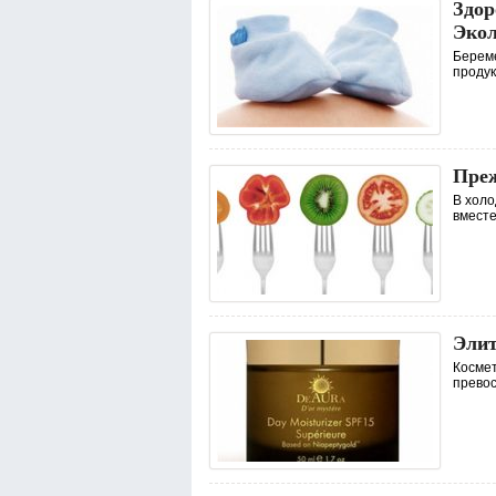
Здор
Экол
Береме
продук
Преж
В холо
вместе
Элит
Космет
превос