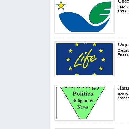
Сис
EMAS –
and Au
Охра
Охрана
Европе
Ланд
Для уч
европе