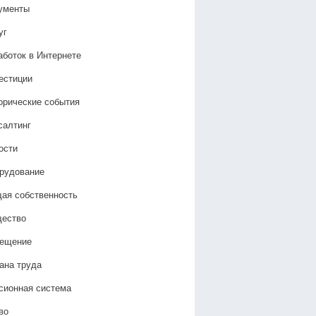
ументы
уг
аботок в Интернете
естиции
орические события
салтинг
ости
рудование
ая собственность
ество
ещение
ана труда
сионная система
во