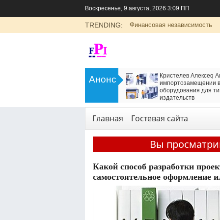
Воскресенье, 9 августа, 2026 3:09 ПП
TRENDING:
Финансовая независимость
>
ч об
Пшеница Русия: как получить до 100
Цоли
Анонс
стве
центнеров с гектара
крови
и
<
Сад и огород
Рубри
Главная
Гостевая сайта
Вы просматри
Какой способ разработки прое
самостоятельное оформление и