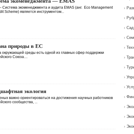
тема экоменеджмента — EMAS
 Система экоменеджмента и аудита EMAS (анг. Eco Management
Раз
dit Scheme) является инструментом...
Руб
Сад
Сем
на природы в ЕС
Тех
 окружающей среды есть одной из главных сфер поддержки
йского Союза....
Тра
Тур
Упр
Усл
шафтная экология
Фин
еных важно ориентироваться на достижения научных работников
йского сообщества, ...
Эко
Эко
Эко