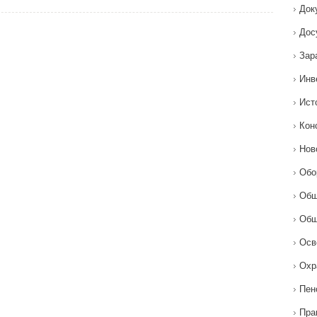
Док
Дос
Зар
Инв
Ист
Кон
Нов
Обо
Общ
Общ
Осв
Охр
Пен
Пра