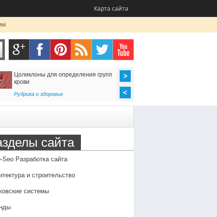
Карта сайта
им
Цоликлоны для определения групп
Как организовать до
крови
в Россию
Рубрика о здоровье
Транспорт
,
Услуги
азделы сайта
-Seo Разработка сайта
итектура и строительство
ковские системы
нды