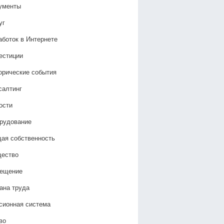
ументы
уг
аботок в Интернете
естиции
орические события
салтинг
ости
рудование
ая собственность
ество
ещение
ана труда
сионная система
во