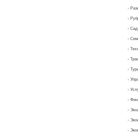
Раз
Руб
Сад
Сем
Тех
Тра
Тур
Упр
Усл
Фин
Эко
Эко
Эко