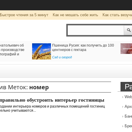
Быстрое чтения за 5 минут
Как не мешать себе жить
Как стать везуч
натольевич об
Пшеница Русия: как получить до 100
 производстве
центнеров с гектара
пографий и
Сад и огород
Р
ив Меток:
номер
Web
правильно обустроить интерьер гостиницы
здании интерьера номеров и различных помещений гостиниц
Арх
ельно учитываются...
Бан
Бре