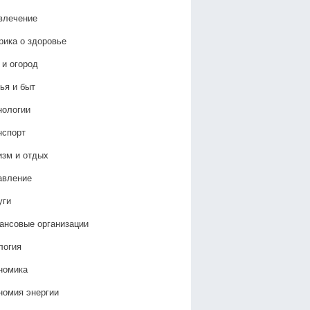
влечение
рика о здоровье
 и огород
ья и быт
нологии
нспорт
изм и отдых
авление
уги
ансовые организации
логия
номика
номия энергии