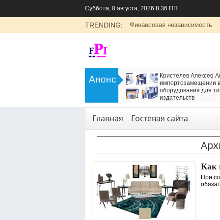
Суббота, 8 августа, 2026 8:36 ПП
TRENDING:
Финансовая независимость
>
LADA Largus: универсальный
Кристелев Алексеq А
Анонс
семейный автомобиль с российским
импортозамещении в
характером
оборудования для ти
<
издательств
Транспорт
Технологии
,
Услуги
Главная
Гостевая сайта
Арх
Как 
При со
обязат