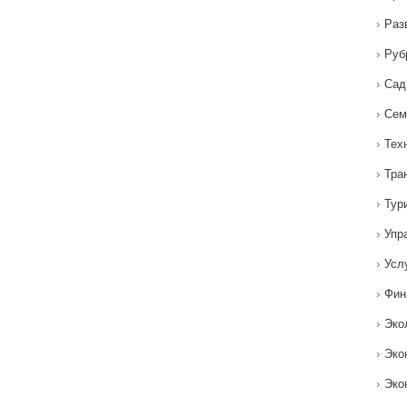
Раз
Руб
Сад
Сем
Тех
Тра
Тур
Упр
Усл
Фин
Эко
Эко
Эко