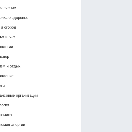
влечение
рика о здоровье
 и огород
ья и быт
нологии
нспорт
изм и отдых
авление
уги
ансовые организации
логия
номика
номия энергии