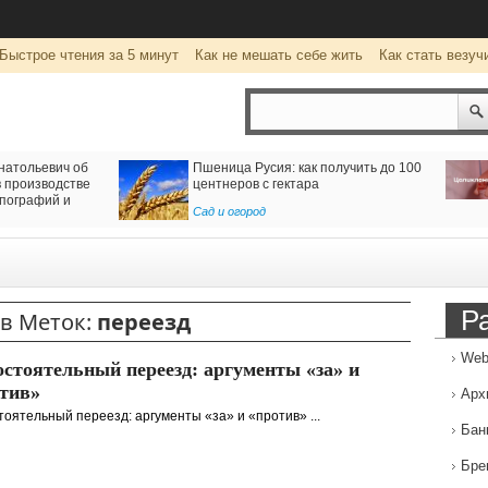
Быстрое чтения за 5 минут
Как не мешать себе жить
Как стать везуч
натольевич об
Пшеница Русия: как получить до 100
 производстве
центнеров с гектара
пографий и
Сад и огород
Р
в Меток:
переезд
Web
стоятельный переезд: аргументы «за» и
тив»
Арх
оятельный переезд: аргументы «за» и «против» ...
Бан
Бре