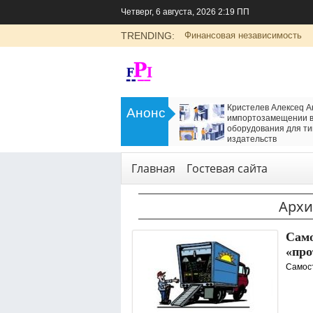
Четверг, 6 августа, 2026 2:19 ПП
TRENDING:
Финансовая независимость
>
LADA Largus: универсальный
Кристелев Алексеq А
Анонс
семейный автомобиль с российским
импортозамещении в
характером
оборудования для ти
<
издательств
Транспорт
Технологии
,
Услуги
Главная
Гостевая сайта
Архи
Само
«про
Самост