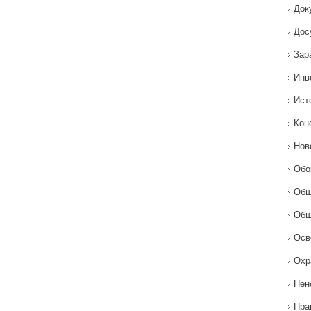
Док
Дос
Зар
Инв
Ист
Кон
Нов
Обо
Общ
Общ
Осв
Охр
Пен
Пра