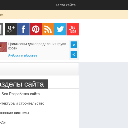
Карта сайта
им
Цоликлоны для определения групп
Как организовать до
крови
в Россию
Рубрика о здоровье
Транспорт
,
Услуги
азделы сайта
-Seo Разработка сайта
итектура и строительство
ковские системы
нды