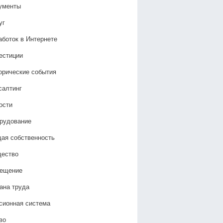
ументы
уг
аботок в Интернете
естиции
орические события
салтинг
ости
рудование
ая собственность
ество
ещение
ана труда
сионная система
во