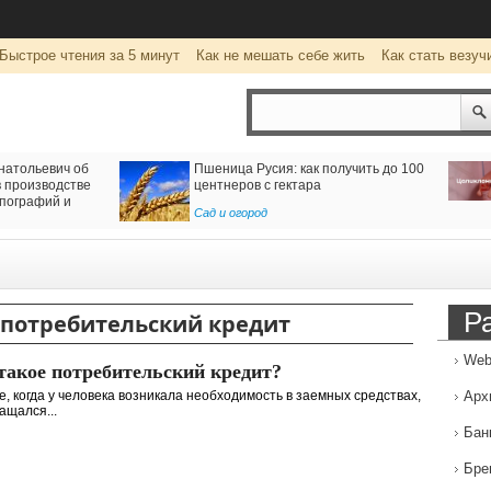
Быстрое чтения за 5 минут
Как не мешать себе жить
Как стать везуч
натольевич об
Пшеница Русия: как получить до 100
 производстве
центнеров с гектара
пографий и
Сад и огород
Р
потребительский кредит
Web
такое потребительский кредит?
, когда у человека возникала необходимость в заемных средствах,
Арх
ащался...
Бан
Бре