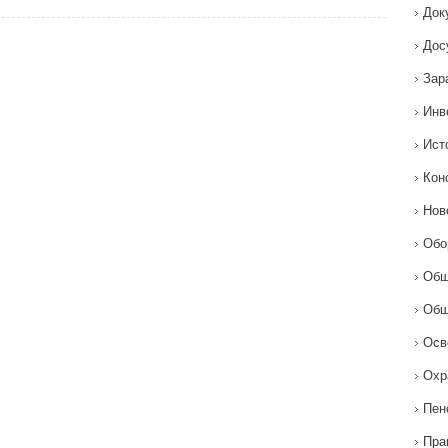
Док
Дос
Зар
Инв
Ист
Кон
Нов
Обо
Общ
Общ
Осв
Охр
Пен
Пра