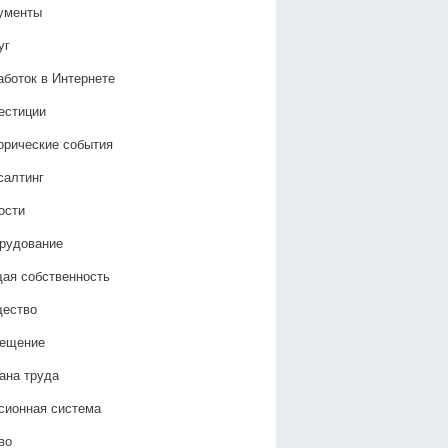
ументы
уг
аботок в Интернете
естиции
орические события
салтинг
ости
рудование
ая собственность
ество
ещение
ана труда
сионная система
во