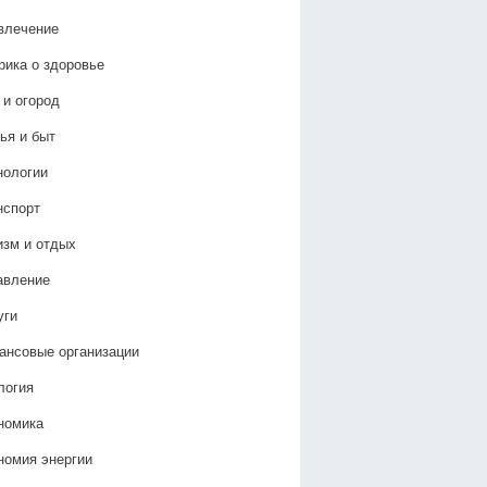
влечение
рика о здоровье
 и огород
ья и быт
нологии
нспорт
изм и отдых
авление
уги
ансовые организации
логия
номика
номия энергии