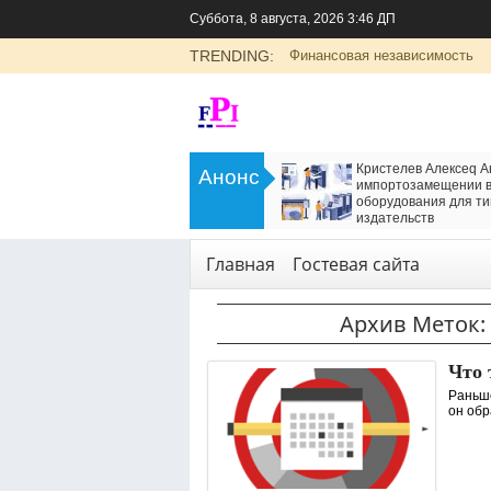
Суббота, 8 августа, 2026 3:46 ДП
TRENDING:
Финансовая независимость
>
LADA Largus: универсальный
Кристелев Алексеq А
Анонс
семейный автомобиль с российским
импортозамещении в
характером
оборудования для ти
<
издательств
Транспорт
Технологии
,
Услуги
Главная
Гостевая сайта
Архив Меток:
Что 
Раньше
он обр