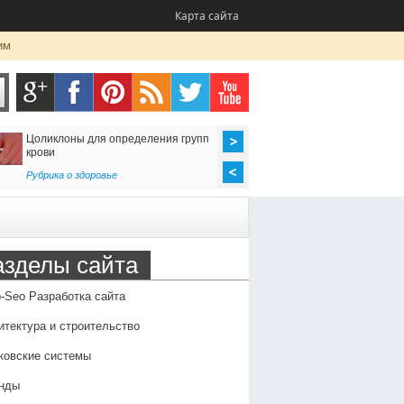
Карта сайта
им
Цоликлоны для определения групп
Как организовать до
крови
в Россию
Рубрика о здоровье
Транспорт
,
Услуги
азделы сайта
-Seo Разработка сайта
итектура и строительство
ковские системы
нды