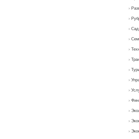
Раз
Руб
Сад
Сем
Тех
Тра
Тур
Упр
Усл
Фин
Эко
Эко
Эко