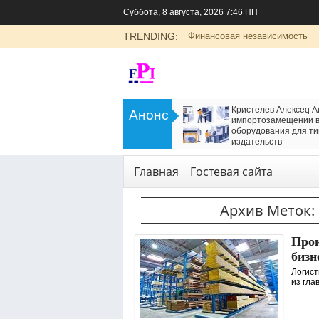
Суббота, 8 августа, 2026 7:46 ПП
TRENDING:
Финансовая независимость
>
LADA Largus: универсальный
Кристелев Алексеq А
Анонс
семейный автомобиль с российским
импортозамещении в
характером
оборудования для ти
<
издательств
Транспорт
Технологии
,
Услуги
Главная
Гостевая сайта
Архив Меток:
Прои
бизн
Логист
из гла