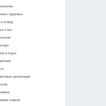
влечение
рика о здоровье
 и огород
ья и быт
нологии
нспорт
изм и отдых
авление
уги
ансовые организации
логия
номика
номия энергии