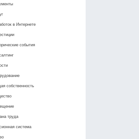
ументы
уг
аботок в Интернете
естиции
орические события
салтинг
ости
рудование
ая собственность
ество
ещение
ана труда
сионная система
во