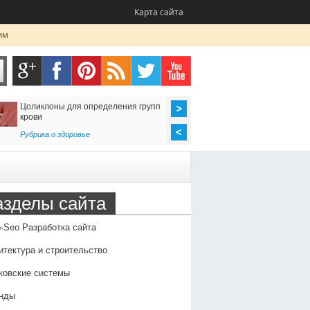
Карта сайта
им
Цоликлоны для определения групп
Как организовать до
крови
в Россию
Рубрика о здоровье
Транспорт
,
Услуги
азделы сайта
-Seo Разработка сайта
итектура и строительство
ковские системы
нды