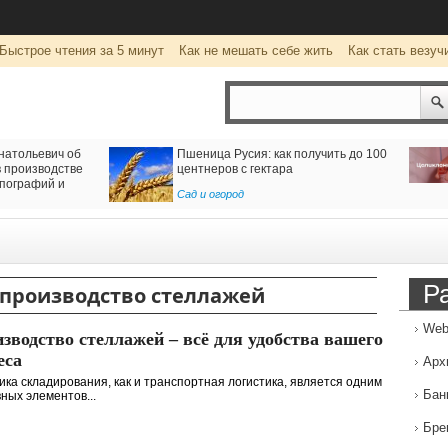
Быстрое чтения за 5 минут
Как не мешать себе жить
Как стать везуч
натольевич об
Пшеница Русия: как получить до 100
 производстве
центнеров с гектара
пографий и
Сад и огород
Р
производство стеллажей
Web
зводство стеллажей – всё для удобства вашего
еса
Арх
ика складирования, как и транспортная логистика, является одним
Бан
вных элементов...
Бре