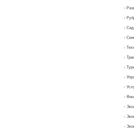
Раз
Руб
Сад
Сем
Тех
Тра
Тур
Упр
Усл
Фин
Эко
Эко
Эко