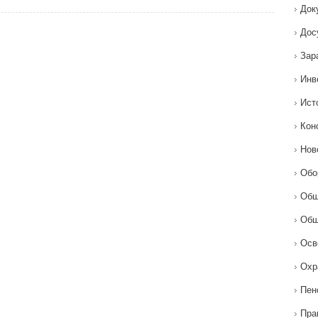
Док
Дос
Зар
Инв
Ист
Кон
Нов
Обо
Общ
Общ
Осв
Охр
Пен
Пра