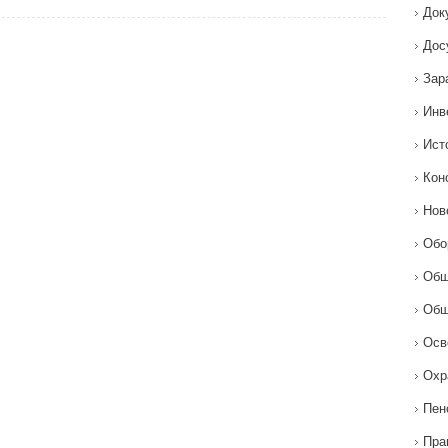
Док
Дос
Зар
Инв
Ист
Кон
Нов
Обо
Общ
Общ
Осв
Охр
Пен
Пра