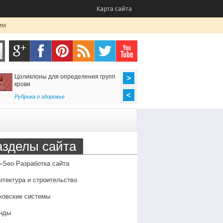
Карта сайта
им
Цоликлоны для определения групп
Как организовать до
крови
в Россию
Рубрика о здоровье
Транспорт
,
Услуги
азделы сайта
-Seo Разработка сайта
итектура и строительство
ковские системы
нды