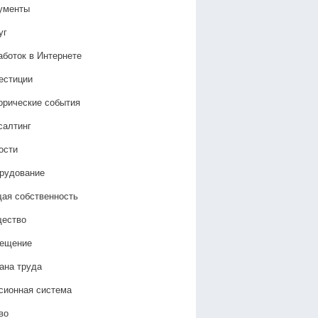
ументы
уг
аботок в Интернете
естиции
орические события
салтинг
ости
рудование
ая собственность
ество
ещение
ана труда
сионная система
во