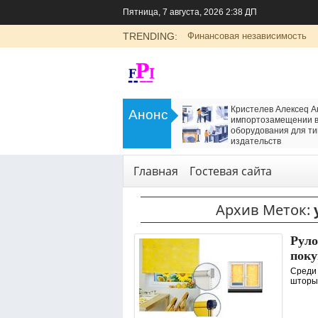
Пятница, 7 августа, 2026 2:38 ДП
TRENDING:
Финансовая независимость
>
LADA Largus: универсальный
Кристелев Алексеq А
Анонс
семейный автомобиль с российским
импортозамещении в
характером
оборудования для ти
<
издательств
Транспорт
Технологии
,
Услуги
Главная
Гостевая сайта
Архив Меток:
Руло
поку
Среди 
шторы, 