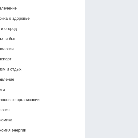
влечение
рика о здоровье
 и огород
ья и быт
нологии
нспорт
изм и отдых
авление
уги
ансовые организации
логия
номика
номия энергии