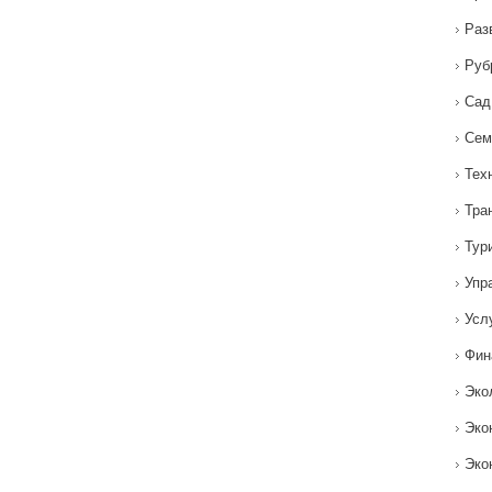
Раз
Руб
Сад
Сем
Тех
Тра
Тур
Упр
Усл
Фин
Эко
Эко
Эко