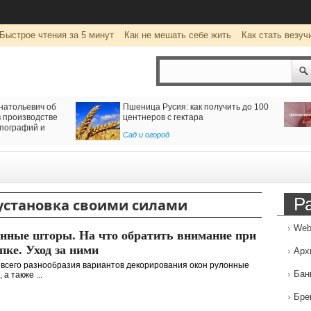
Быстрое чтения за 5 минут
Как не мешать себе жить
Как стать везуч
натольевич об
Пшеница Русия: как получить до 100
 производстве
центнеров с гектара
пографий и
Сад и огород
Р
установка своими силами
Web
нные шторы. На что обратить внимание при
пке. Уход за ними
Арх
всего разнообразия вариантов декорирования окон рулонные
Бан
а также ...
Бре