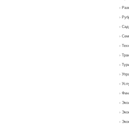
Раз
Руб
Сад
Сем
Тех
Тра
Тур
Упр
Усл
Фин
Эко
Эко
Эко