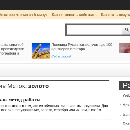
Быстрое чтения за 5 минут
Как не мешать себе жить
Как стать везуч
об
Пшеница Русия: как получить до 100
Цоликл
ве
центнеров с гектара
крови
Сад и огород
Рубрика
Р
ив Меток:
золото
Web
как метод работы
Арх
ассказывают о том, что их обманывали нечестные скупщики. Для
 ювелирное украшение, золото, серебро или их лом, в своём
Бан
Бре