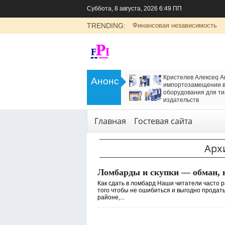
Суббота, 8 августа, 2026 6:49 ПП
TRENDING:
Финансовая независимость
>
rgus: универсальный
Кристелев Алексеq Анатольевич 
Анонс
й автомобиль с российским
импортозамещении в производст
ром
оборудования для типографий и
<
издательств
рт
Технологии
,
Услуги
Главная
Гостевая сайта
Арх
Ломбарды и скупки — обман, 
Как сдать в ломбард Наши читатели часто р
того чтобы не ошибиться и выгодно продать
районе,...