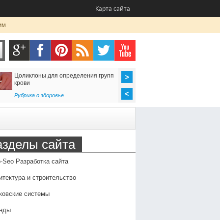
Карта сайта
им
оны для определения групп
Как организовать доставку из Ир
в Россию
 о здоровье
Транспорт
,
Услуги
азделы сайта
-Seo Разработка сайта
итектура и строительство
ковские системы
нды