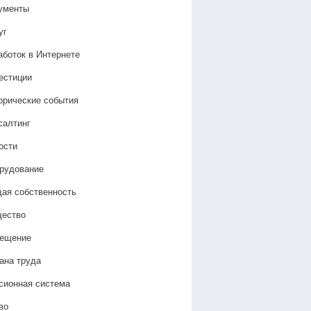
ументы
уг
аботок в Интернете
естиции
орические события
салтинг
ости
рудование
ая собственность
ество
ещение
ана труда
сионная система
во