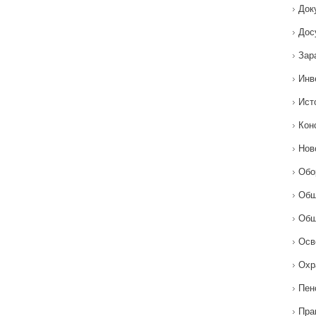
Док
Дос
Зар
Инв
Ист
Кон
Нов
Обо
Общ
Общ
Осв
Охр
Пен
Пра