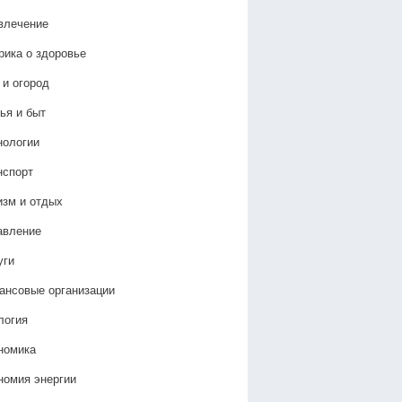
влечение
рика о здоровье
 и огород
ья и быт
нологии
нспорт
изм и отдых
авление
уги
ансовые организации
логия
номика
номия энергии