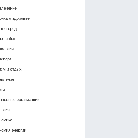
влечение
рика о здоровье
 и огород
ья и быт
нологии
нспорт
изм и отдых
авление
уги
ансовые организации
логия
номика
номия энергии