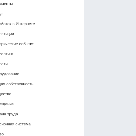
ументы
уг
аботок в Интернете
естиции
орические события
салтинг
ости
рудование
ая собственность
ество
ещение
ана труда
сионная система
во