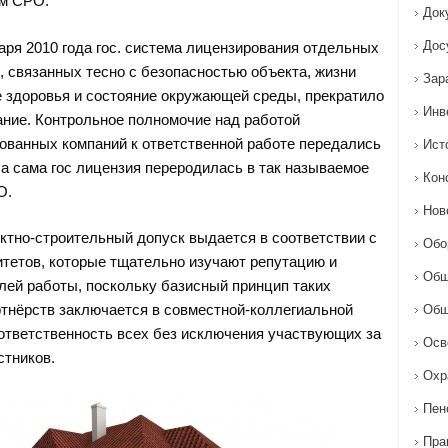
ам СРО.
Док
Дос
аря 2010 года гос. система лицензирования отдельных
, связанных тесно с безопасностью объекта, жизни
Зар
е здоровья и состояние окружающей среды, прекратило
Инв
ние. Контрольное полномочие над работой
ванных компаний к ответственной работе передались
Ист
 а сама гос лицензия переродилась в так называемое
Кон
О.
Нов
ектно-строительный допуск выдается в соответствии с
Обо
тетов, которые тщательно изучают репутацию и
Общ
лей работы, поскольку базисный принцип таких
тнёрств заключается в совместной-коллегиальной
Общ
ответственность всех без исключения участвующих за
Осв
стников.
Охр
Пен
Пра