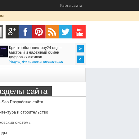
Карта сайта
им
Криптообменник ipay24.org —
Ремонт утюгов (Казань
быстрый и надежный обмен
неисправности, профи
цифровых активов
преимущества профес
обслуживания
Услуги
,
Финансовые организации
Оборудование
,
Семья и 
азделы сайта
-Seo Разработка сайта
итектура и строительство
ковские системы
нды