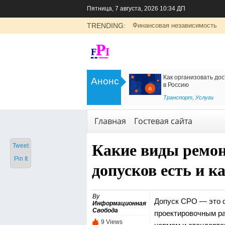
Пятница, 7 августа, 2026 10:34 ДП
TRENDING:
Финансовая независимость
>
Цоликлоны для определения групп
Как организовать дос
Анонс
крови
в Россию
<
Рубрика о здоровье
Транспорт
,
Услуги
Главная
Гостевая сайта
Какие виды ремо
Tweet
Pin It
допусков есть и к
By
Допуск СРО — это с
Информационная
Свобода
проектировочным ра
9 Views