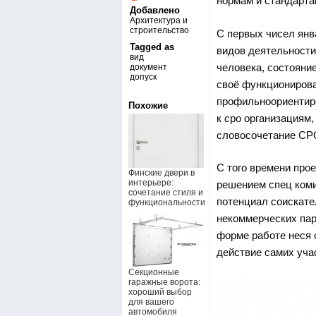
нормам и стандарт
Добавлено
Архитектура и
строительство
С первых чисел янв
Tagged as
видов деятельности
вид
человека, состояни
документ
допуск
своё функционирова
профильноориентиро
Похожие
к сро организациям,
словосочетание СР
С того времени про
Финские двери в
интерьере:
решением спец коми
сочетание стиля и
потенциал соискате
функциональности
некоммерческих пар
форме работе неся 
действие самих уча
Секционные
гаражные ворота:
хороший выбор
для вашего
автомобиля