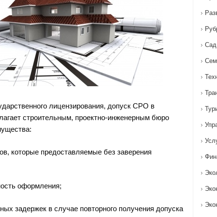
Раз
Руб
Сад
Сем
Тех
Тра
сударственного лицензирования, допуск СРО в
Тур
лагает строительным, проектно-инженерным бюро
Упр
ущества:
Усл
ов, которые предоставляемые без заверения
Фин
Эко
ность оформления;
Эко
Эко
ных задержек в случае повторного получения допуска