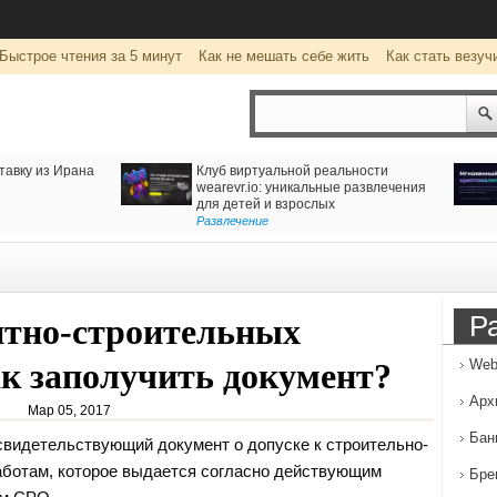
Быстрое чтения за 5 минут
Как не мешать себе жить
Как стать везуч
тавку из Ирана
Клуб виртуальной реальности
wearevr.io: уникальные развлечения
для детей и взрослых
Развлечение
Р
нтно-строительных
ак заполучить документ?
Web
Арх
Мар 05, 2017
Бан
видетельствующий документ о допуске к строительно-
ботам, которое
выдается согласно действующим
Бре