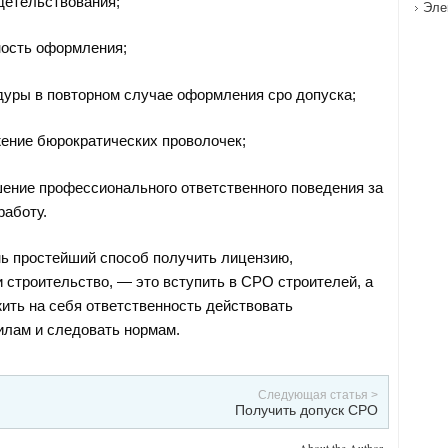
детельствования;
Эле
ность оформления;
дуры в повторном случае оформления сро допуска;
жение бюрократических проволочек;
ение профессионального ответственного поведения за
аботу.
ь простейший способ получить лицензию,
строительство, — это вступить в СРО строителей, а
жить на себя ответственность действовать
лам и следовать нормам.
Следующая статья >
Получить допуск СРО
About the Author