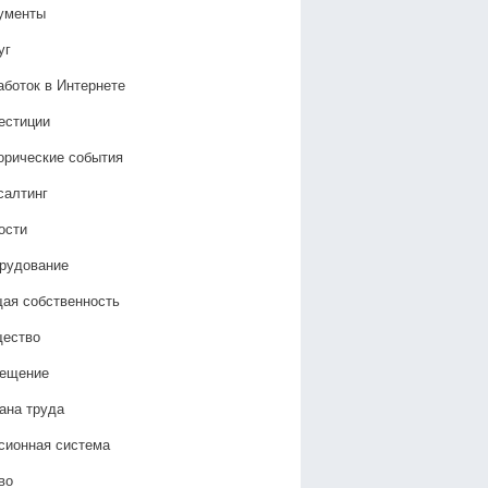
ументы
уг
аботок в Интернете
естиции
орические события
салтинг
ости
рудование
ая собственность
ество
ещение
ана труда
сионная система
во