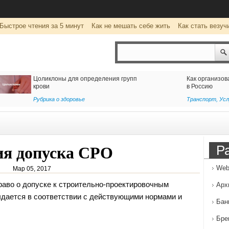
Быстрое чтения за 5 минут
Как не мешать себе жить
Как стать везуч
тавку из Ирана
Клуб виртуальной реальности
wearevr.io: уникальные развлечения
для детей и взрослых
Развлечение
Р
ия допуска СРО
Web
Мар 05, 2017
раво о допуске к строительно-проектировочным
Арх
ыдается в соответствии
с действующими нормами и
Бан
Бре