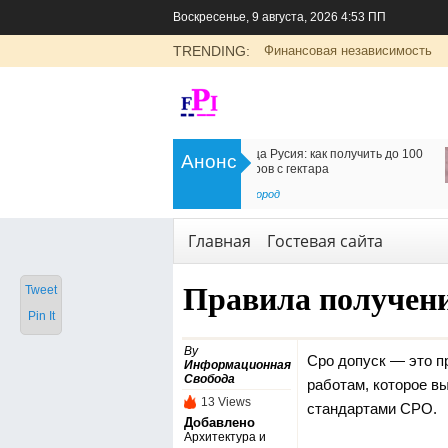
Воскресенье, 9 августа, 2026 4:53 ПП
TRENDING:
Финансовая независимость
>
Цоликлоны для определения групп
Как организовать дос
Анонс
крови
в Россию
<
Рубрика о здоровье
Транспорт
,
Услуги
Главная
Гостевая сайта
Правила получен
Tweet
Pin It
By
Сро допуск — это п
Информационная
Свобода
работам, которое в
13 Views
стандартами СРО.
Добавлено
Архитектура и