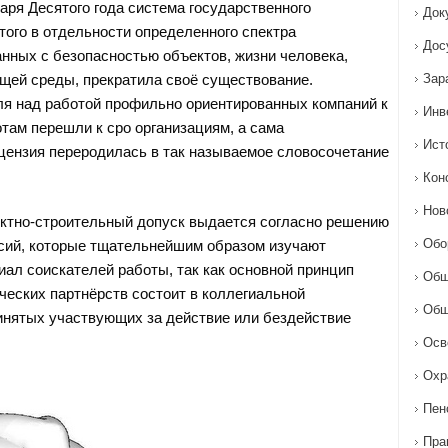
аря Десятого года система государственного
Док
того в отдельности определенного спектра
Дос
анных с безопасностью объектов, жизни человека,
щей среды, прекратила своё существование.
Зар
я над работой профильно ориентированных компаний к
Инв
там перешли к сро организациям, а сама
Ист
цензия переродилась в так называемое словосочетание
Кон
Нов
ектно-строительный допуск выдается согласно решению
Обо
сий, которые тщательнейшим образом изучают
иал соискателей работы, так как основной принцип
Общ
еских партнёрств состоит в коллегиальной
Общ
инятых участвующих за действие или бездействие
Осв
Охр
Пен
Пра