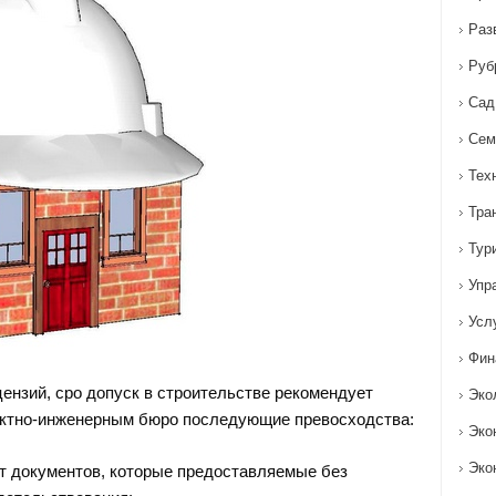
Раз
Руб
Сад
Сем
Тех
Тра
Тур
Упр
Усл
Фин
цензий, сро допуск в строительстве рекомендует
Эко
ектно-инженерным бюро последующие превосходства:
Эко
Эко
т документов, которые предоставляемые без