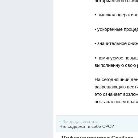
нотариального осви
• высокая оператив
• ускоренные проце
• значительное сни
• неминуемое повыш
выполненную свою р
На сегодняшний ден
разрешающую вести 
это означает возло
поставленным прави
< Предыдущая статья
Что содержит в себе СРО?
Информационная Свобода