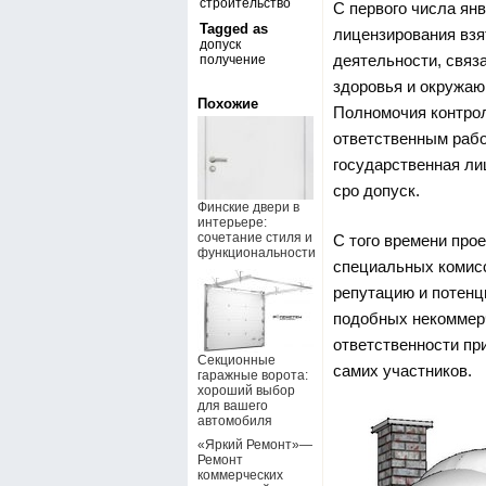
строительство
С первого числа янв
Tagged as
лицензирования взя
допуск
деятельности, связ
получение
здоровья и окружаю
Похожие
Полномочия контрол
ответственным рабо
государственная ли
сро допуск.
Финские двери в
интерьере:
сочетание стиля и
С того времени про
функциональности
специальных комис
репутацию и потенц
подобных некоммерч
ответственности пр
Секционные
самих участников.
гаражные ворота:
хороший выбор
для вашего
автомобиля
«Яркий Ремонт»—
Ремонт
коммерческих