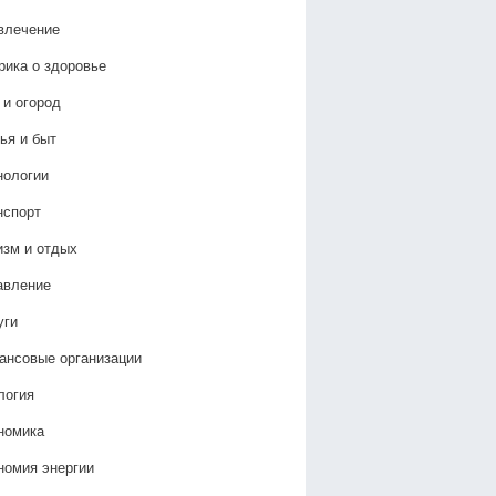
влечение
рика о здоровье
 и огород
ья и быт
нологии
нспорт
изм и отдых
авление
уги
ансовые организации
логия
номика
номия энергии