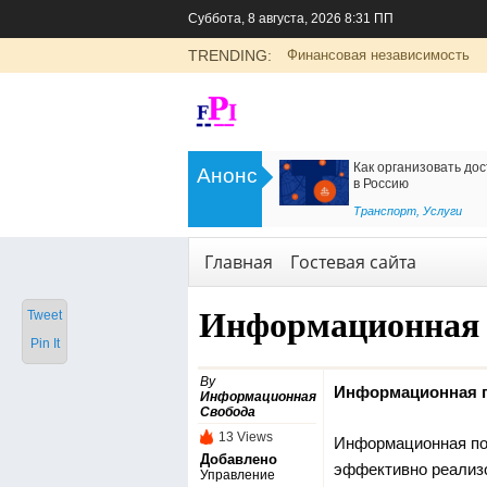
Суббота, 8 августа, 2026 8:31 ПП
TRENDING:
Финансовая независимость
>
Цоликлоны для определения групп
Как организовать дос
Анонс
крови
в Россию
<
Рубрика о здоровье
Транспорт
,
Услуги
Главная
Гостевая сайта
Информационная
Tweet
Pin It
By
Информационная п
Информационная
Свобода
13 Views
Информационная пол
Добавлено
эффективно реализов
Управление