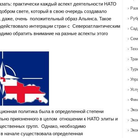
зать: практически каждый аспект деятельности НАТО
Раз
добром свете, который в свою очередь создавало
 даже, очень положительный образ Альянса. Такое
Руб
действовало интеграции стран с Североатлантическим
Сад
одимо обратить внимание на разные аспекты этого
Сем
Тех
Тра
Тур
Упр
Усл
Фин
Эко
ионная политика была в определенной степени
льно приязненного в целом отношении к НАТО элиты и
Эко
щественных групп. Однако, необходимо
Эко
о в начале существовала определенная