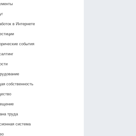
ументы
уг
аботок в Интернете
естиции
орические события
салтинг
ости
рудование
ая собственность
ество
ещение
ана труда
сионная система
во