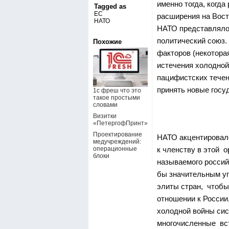
именно тогда, когд
Tagged as
ЕС
расширения на Вост
НАТО
НАТО представлялось
политический союз.
Похожие
факторов (некотора
истечения холодной
пацифистских течен
принять новые госуд
1с фреш что это
такое простыми
словами
Визитки
«ПетергофПринт»
Проектирование
НАТО акцентировало
медучреждений:
к членству в этой о
операционные
блоки
называемого россий
бы значительным у
элиты стран, чтобы
отношении к России
холодной войны сис
многочисленные вст