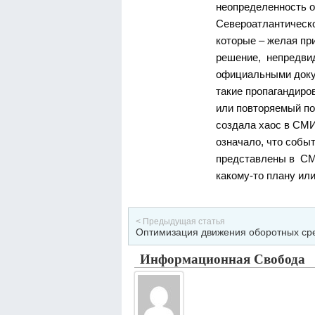
неопределенность 
Североатлантическо
которые – желая пр
решение, непредвид
официальными доку
такие пропагандиров
или повторяемый по
создала хаос в СМИ
означало, что собы
представлены в СМИ 
какому-то плану ил
< Предыдущая статья
Оптимизация движения оборотных ср
Информационная Свобода