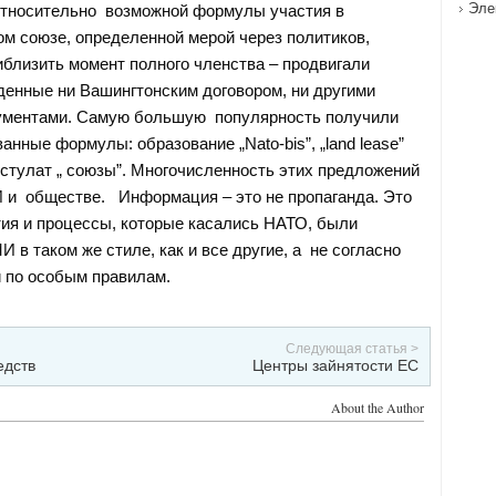
Эле
относительно возможной формулы участия в
м союзе, определенной мерой через политиков,
иблизить момент полного членства – продвигали
енные ни Вашингтонским договором, ни другими
ментами. Самую большую популярность получили
анные формулы: образование „Nato-bis”, „land lease”
стулат „ союзы”. Многочисленность этих предложений
 и обществе. Информация – это не пропаганда. Это
тия и процессы, которые касались НАТО, были
в таком же стиле, как и все другие, а не согласно
и по особым правилам.
Следующая статья >
едств
Центры зайнятости ЕС
About the Author