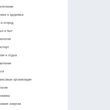
влечение
рика о здоровье
 и огород
ья и быт
нологии
нспорт
изм и отдых
авление
уги
ансовые организации
логия
номика
номия энергии