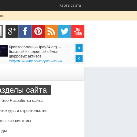
Карта сайта
им
Криптообменник ipay24.org —
Ремонт утюгов (Казань
быстрый и надежный обмен
неисправности, профи
цифровых активов
преимущества профес
обслуживания
Услуги
,
Финансовые организации
Оборудование
,
Семья и 
азделы сайта
-Seo Разработка сайта
итектура и строительство
ковские системы
нды