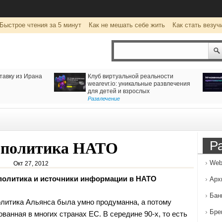
Быстрое чтения за 5 минут
Как не мешать себе жить
Как стать везуч
тавку из Ирана
Клуб виртуальной реальности
wearevr.io: уникальные развлечения
для детей и взрослых
Развлечение
Р
 политика НАТО
Web
Окт 27, 2012
олитика и источники информации в НАТО
Арх
Бан
итика Альянса была умно продуманна, а потому
Бре
анная в многих странах ЕС. В середине 90-х, то есть