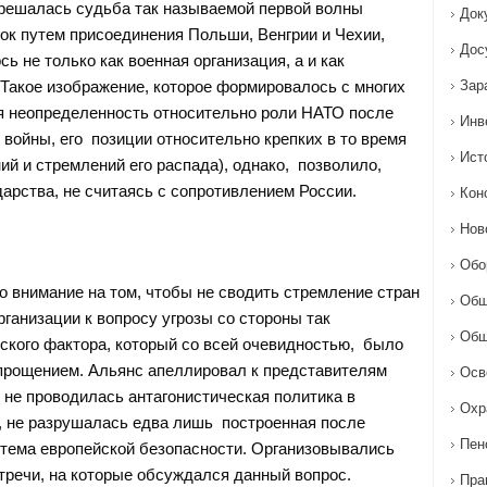
а решалась судьба так называемой первой волны
Док
ок путем присоединения Польши, Венгрии и Чехии,
Дос
 не только как военная организация, а и как
 Такое изображение, которое формировалось с многих
Зар
я неопределенность относительно роли НАТО после
Инв
 войны, его позиции относительно крепких в то время
Ист
ий и стремлений его распада), однако, позволило,
арства, не считаясь с сопротивлением России.
Кон
Нов
Обо
 внимание на том, чтобы не сводить стремление стран
Общ
рганизации к вопросу угрозы со стороны так
Общ
ского фактора, который со всей очевидностью, было
прощением. Альянс апеллировал к представителям
Осв
 не проводилась антагонистическая политика в
Охр
, не разрушалась едва лишь построенная после
Пен
тема европейской безопасности. Организовывались
речи, на которые обсуждался данный вопрос.
Пра