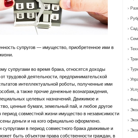
Раз
Руб
Сад
Сем
нность супругов — имущество, приобретенное ими в
Тех
жизни.
Тра
ому супругами во время брака, относятся доходы
Тур
в от трудовой деятельности, предпринимательской
Упр
ультатов интеллектуальной роботы, полученные ими
Усл
особия, а также прочие денежные вознаграждения,
пециальных целевых назначений. Движимое и
Фин
во, ценные бумаги, земельный пай, и любое другое
Эко
в период совместной жизни имущество в независимости
Эко
есены деньги и на кого официально оформлено.
 супругами в период совместного брака движимые и
Эко
ожет быть объектом права собственности граждан, в