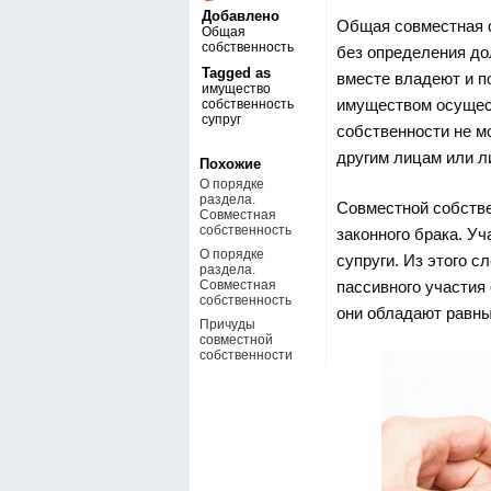
Добавлено
Общая
совместная 
Общая
собственность
без определения до
Tagged as
вместе владеют и 
имущество
имуществом осущест
собственность
супруг
собственности не мо
другим лицам или л
Похожие
О порядке
раздела.
Совместной собстве
Совместная
собственность
законного брака. У
О порядке
супруги. Из этого с
раздела.
Совместная
пассивного участия 
собственность
они обладают равны
Причуды
совместной
собственности