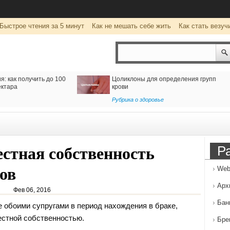
Быстрое чтения за 5 минут
Как не мешать себе жить
Как стать везуч
тавку из Ирана
Клуб виртуальной реальности
wearevr.io: уникальные развлечения
для детей и взрослых
Развлечение
Р
естная собственность
ов
Web
Арх
Фев 06, 2016
Бан
 обоими супругами в период нахождения в браке,
естной собственностью.
Бре