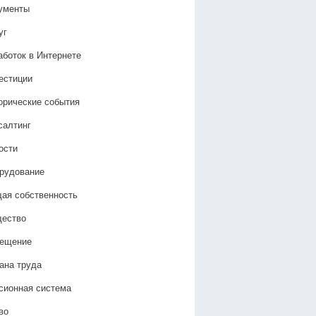
ументы
уг
аботок в Интернете
естиции
орические события
салтинг
ости
рудование
ая собственность
ество
ещение
ана труда
сионная система
во