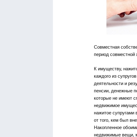
Совместная собстве
период совместной 
К имуществу, нажит
каждого из супруго
деятельности и рез
пенсии, денежные п
которые не имеют с
недвижимое имущест
нажитое супругами 
от того, кем был вн
Накопленное обоими
недвижимые вещи, м