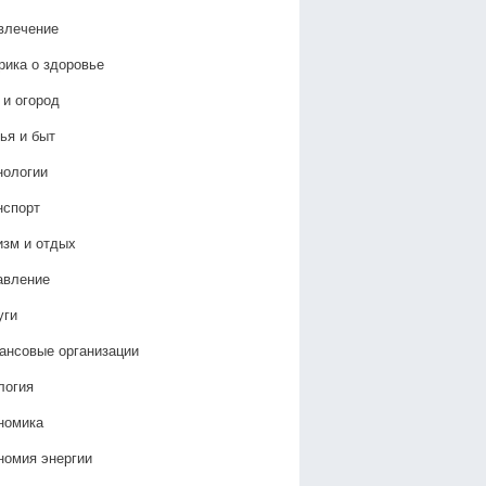
влечение
рика о здоровье
 и огород
ья и быт
нологии
нспорт
изм и отдых
авление
уги
ансовые организации
логия
номика
номия энергии