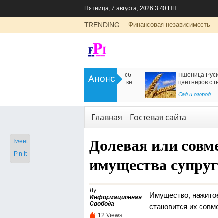
Пятница, 7 августа, 2026 3:40 ПП
TRENDING:
Финансовая независимость
>
Цоликлоны для определения групп
Как организовать дос
Анонс
крови
в Россию
<
Рубрика о здоровье
Транспорт
,
Услуги
Главная
Гостевая сайта
Долевая или совм
Tweet
Pin It
имущества супруг
By
Имущество, нажитое
Информационная
Свобода
становится их совм
12 Views