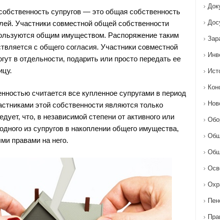
Док
собственность супругов — это общая собственность
Дос
лей. Участники совместной общей собственности
пользуются общим имуществом. Распоряжение таким
Зар
вляется с общего согласия. Участники совместной
Инв
гут в отдельности, подарить или просто передать ее
ицу.
Ист
Кон
нностью считается все купленное супругами в период
Нов
частниками этой собственности являются только
ледует, что, в независимой степени от активного или
Обо
одного из супругов в накоплении общего имущества,
Общ
ми правами на него.
Общ
Осв
Охр
Пен
Пра