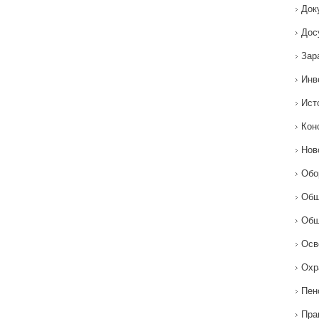
Док
Дос
Зар
Инв
Ист
Кон
Нов
Обо
Общ
Общ
Осв
Охр
Пен
Пра