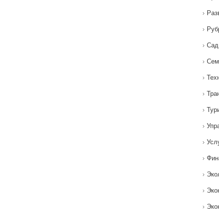
Раз
Руб
Сад
Сем
Тех
Тра
Тур
Упр
Усл
Фин
Эко
Эко
Эко