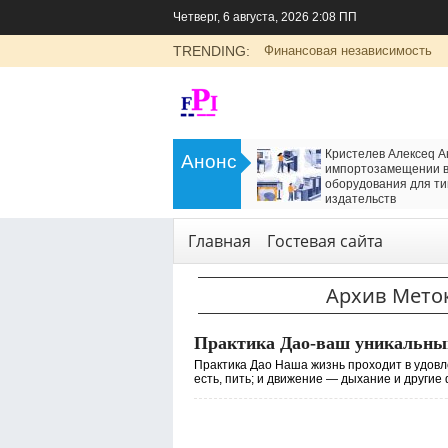
Четверг, 6 августа, 2026 2:08 ПП
TRENDING:
Финансовая независимость
>
в Алексеq Анатольевич об
Пшеница Русия: как получить до 1
Анонс
замещении в производстве
центнеров с гектара
вания для типографий и
<
Сад и огород
ьств
ии
,
Услуги
Главная
Гостевая сайта
Архив Мето
Практика Дао-ваш уникальный
Практика Дао Наша жизнь проходит в удовл
есть, пить; и движение — дыхание и другие ф