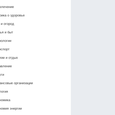
влечение
рика о здоровье
 и огород
ья и быт
нологии
нспорт
изм и отдых
авление
уги
ансовые организации
логия
номика
номия энергии