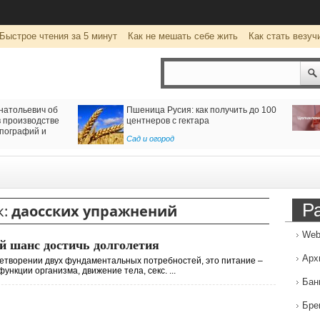
Быстрое чтения за 5 минут
Как не мешать себе жить
Как стать везуч
00
Цоликлоны для определения групп
Как орг
крови
в Росси
Рубрика о здоровье
Транспо
Р
к:
даосских упражнений
Web
 шанс достичь долголетия
Арх
етворении двух фундаментальных потребностей, это питание –
ункции организма, движение тела, секс. ...
Бан
Бре