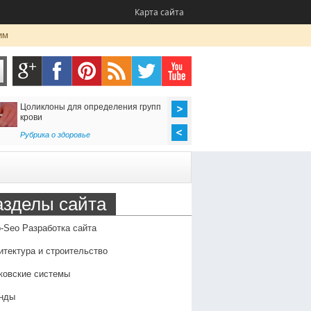
Карта сайта
им
анизовать доставку из Ирана
Клуб виртуальной реальности
ю
wearevr.io: уникальные развлечен
для детей и взрослых
рт
,
Услуги
Развлечение
азделы сайта
-Seo Разработка сайта
итектура и строительство
ковские системы
нды