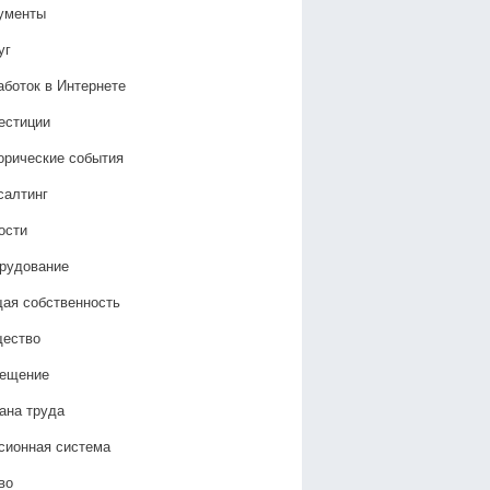
ументы
уг
аботок в Интернете
естиции
орические события
салтинг
ости
рудование
ая собственность
ество
ещение
ана труда
сионная система
во