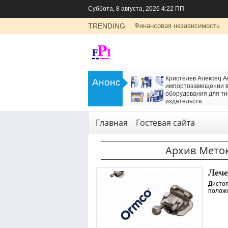
Суббота, 8 августа, 2026 4:22 ПП
TRENDING:
Финансовая независимость
>
LADA Largus: универсальный
Кристелев Алексеq А
Анонс
семейный автомобиль с российским
импортозамещении в
характером
оборудования для ти
<
издательств
Транспорт
Технологии
,
Услуги
Главная
Гостевая сайта
Архив Мето
Лече
Дистоп
положе