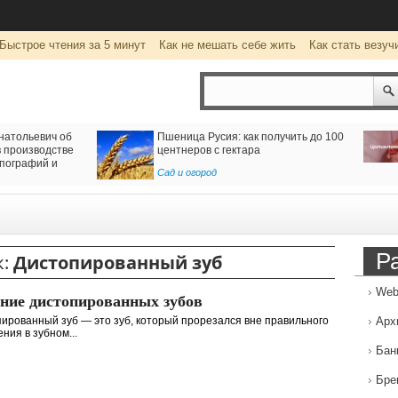
Быстрое чтения за 5 минут
Как не мешать себе жить
Как стать везуч
натольевич об
Пшеница Русия: как получить до 100
 производстве
центнеров с гектара
пографий и
Сад и огород
Р
к:
Дистопированный зуб
Web
ние дистопированных зубов
ированный зуб — это зуб, который прорезался вне правильного
Арх
ния в зубном...
Бан
Бре