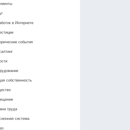
ументы
уг
аботок в Интернете
естиции
орические события
салтинг
ости
рудование
ая собственность
ество
ещение
ана труда
сионная система
во