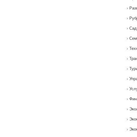
Раз
Руб
Сад
Сем
Тех
Тра
Тур
Упр
Усл
Фин
Эко
Эко
Эко