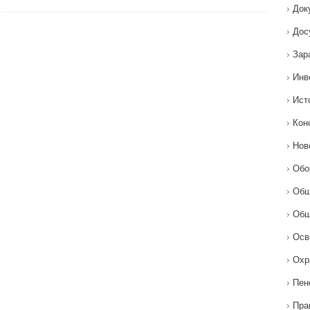
Док
Дос
Зар
Инв
Ист
Кон
Нов
Обо
Общ
Общ
Осв
Охр
Пен
Пра