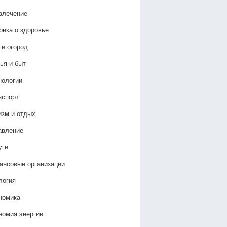
влечение
рика о здоровье
 и огород
ья и быт
нологии
нспорт
изм и отдых
авление
уги
ансовые организации
логия
номика
номия энергии