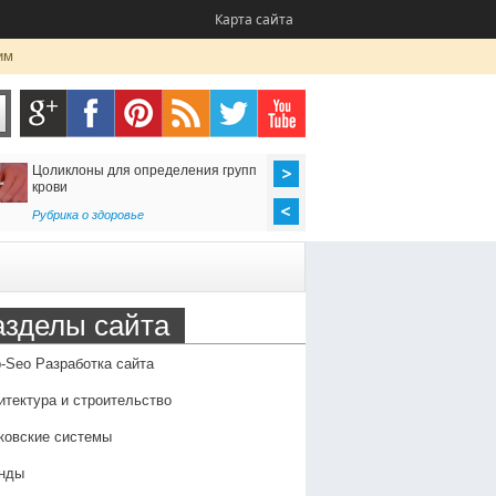
Карта сайта
им
Цоликлоны для определения групп
Как организовать до
крови
в Россию
Рубрика о здоровье
Транспорт
,
Услуги
азделы сайта
-Seo Разработка сайта
итектура и строительство
ковские системы
нды