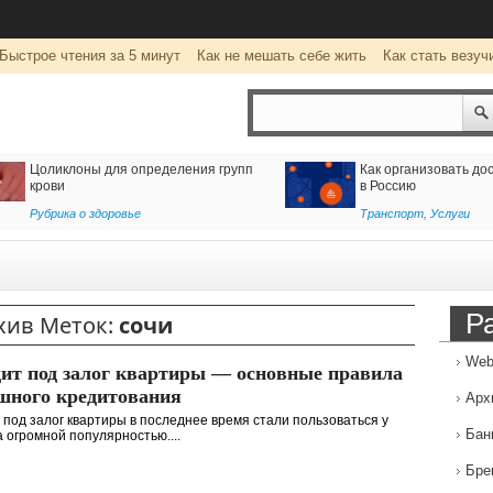
Быстрое чтения за 5 минут
Как не мешать себе жить
Как стать везуч
тавку из Ирана
Клуб виртуальной реальности
wearevr.io: уникальные развлечения
для детей и взрослых
Развлечение
Р
хив Меток:
сочи
Web
ит под залог квартиры — основные правила
шного кредитования
Арх
 под залог квартиры в последнее время стали пользоваться у
Бан
 огромной популярностью....
Бре