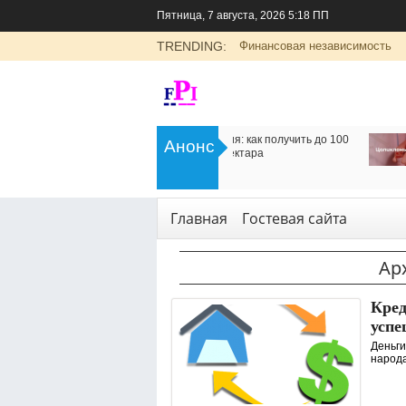
Пятница, 7 августа, 2026 5:18 ПП
TRENDING:
Финансовая независимость
>
Цоликлоны для определения групп
Как организовать дос
Анонс
крови
в Россию
<
Рубрика о здоровье
Транспорт
,
Услуги
Главная
Гостевая сайта
Ар
Кред
успе
Деньги
народа