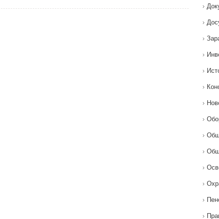
Док
Дос
Зар
Инв
Ист
Кон
Нов
Обо
Общ
Общ
Осв
Охр
Пен
Пра