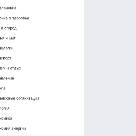
влечение
рика о здоровье
 и огород
ья и быт
нологии
нспорт
изм и отдых
авление
уги
ансовые организации
логия
номика
номия энергии