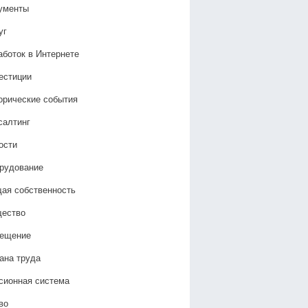
ументы
уг
аботок в Интернете
естиции
орические события
салтинг
ости
рудование
ая собственность
ество
ещение
ана труда
сионная система
во