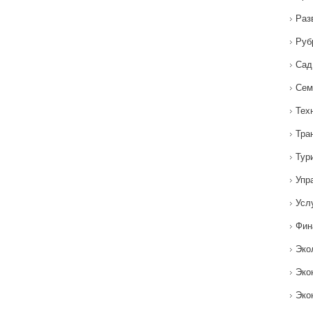
Раз
Руб
Сад
Сем
Тех
Тра
Тур
Упр
Усл
Фин
Эко
Эко
Эко