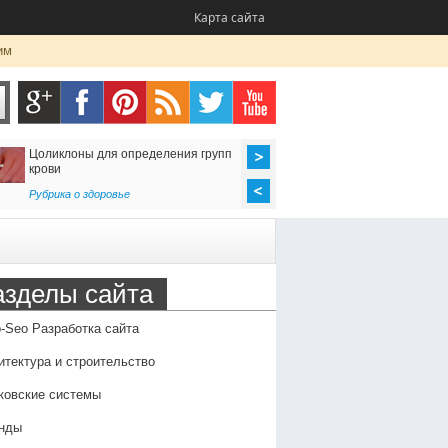
Карта сайта
им
Цоликлоны для определения групп
Как организовать до
крови
в Россию
Рубрика о здоровье
Транспорт
,
Услуги
азделы сайта
-Seo Разработка сайта
итектура и строительство
ковские системы
нды