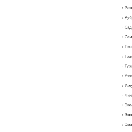
Раз
Руб
Сад
Сем
Тех
Тра
Тур
Упр
Усл
Фин
Эко
Эко
Эко