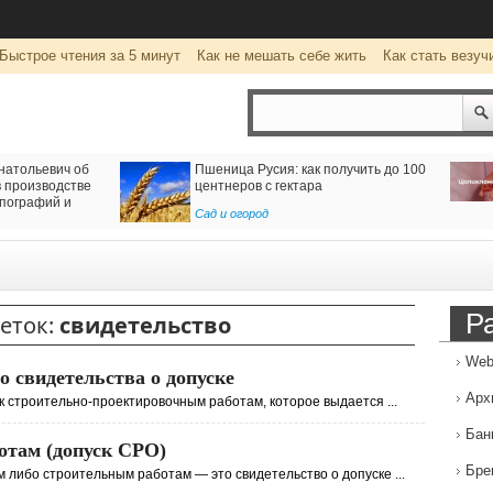
Быстрое чтения за 5 минут
Как не мешать себе жить
Как стать везуч
натольевич об
Пшеница Русия: как получить до 100
 производстве
центнеров с гектара
пографий и
Сад и огород
Р
еток:
свидетельство
Web
о свидетельства о допуске
Арх
к строительно-проектировочным работам, которое выдается ...
Бан
ботам (допуск СРО)
Бре
 либо строительным работам — это свидетельство о допуске ...