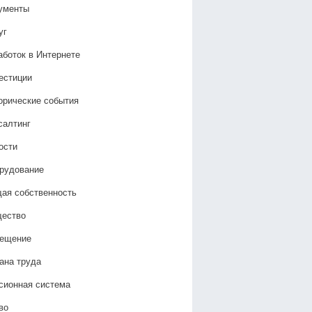
ументы
уг
аботок в Интернете
естиции
орические события
салтинг
ости
рудование
ая собственность
ество
ещение
ана труда
сионная система
во