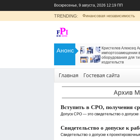
Воскресенье, 9 августа, 2026 12:19 ПП
TRENDING:
Финансовая независимость
>
LADA Largus: универсальный
Кристелев Алексеq А
Анонс
семейный автомобиль с российским
импортозамещении в
характером
оборудования для ти
<
издательств
Транспорт
Технологии
,
Услуги
Главная
Гостевая сайта
Архив М
Вступить в СРО, получения ср
Допуск СРО — это свидетельство о допуске 
Свидетельство о допуске к ра
Свидетельство о допуске к проектировочным