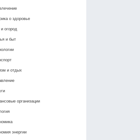
влечение
рика о здоровье
 и огород
ья и быт
нологии
нспорт
изм и отдых
авление
уги
ансовые организации
логия
номика
номия энергии