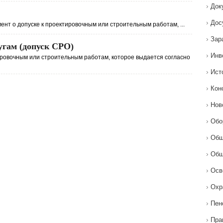
Док
Дос
нт о допуске к проектировочным или строительным работам, ...
Зар
угам (допуск СРО)
Инв
тировочным или строительным работам, которое выдается согласно
Ист
Кон
Нов
Обо
Общ
Общ
Осв
Охр
Пен
Пра