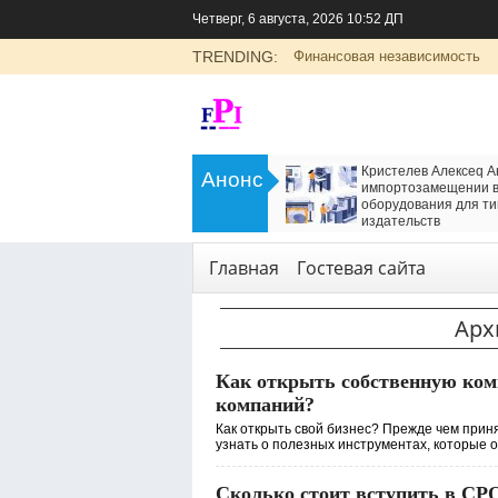
Четверг, 6 августа, 2026 10:52 ДП
TRENDING:
Финансовая независимость
>
LADA Largus: универсальный
Кристелев Алексеq А
Анонс
семейный автомобиль с российским
импортозамещении в
характером
оборудования для ти
<
издательств
Транспорт
Технологии
,
Услуги
Главная
Гостевая сайта
Арх
Как открыть собственную ком
компаний?
Как открыть свой бизнес? Прежде чем прин
узнать о полезных инструментах, которые обл
Сколько стоит вступить в СРО