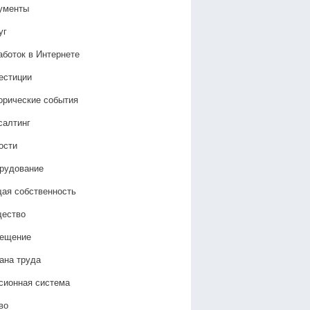
ументы
уг
аботок в Интернете
естиции
орические события
салтинг
ости
рудование
ая собственность
ество
ещение
ана труда
сионная система
во