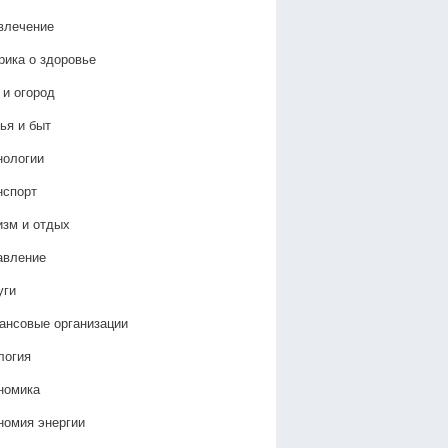
влечение
рика о здоровье
 и огород
ья и быт
нологии
нспорт
изм и отдых
авление
уги
ансовые организации
логия
номика
номия энергии