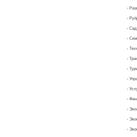
Раз
Руб
Сад
Сем
Тех
Тра
Тур
Упр
Усл
Фин
Эко
Эко
Эко