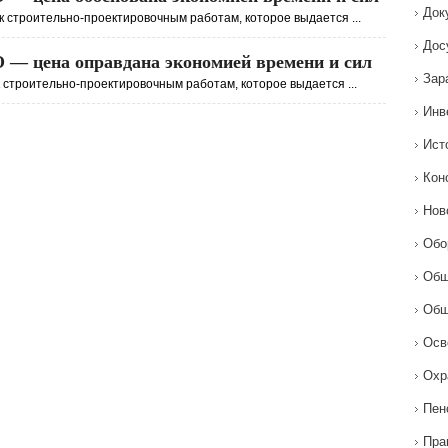
Док
к строительно-проектировочным работам, которое выдается ...
Дос
 — цена оправдана экономией времени и сил
Зар
к строительно-проектировочным работам, которое выдается ...
Инв
Ист
Кон
Нов
Обо
Общ
Общ
Осв
Охр
Пен
Пра