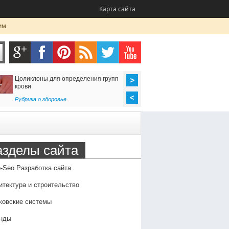
Карта сайта
им
Цоликлоны для определения групп
Как организовать до
крови
в Россию
Рубрика о здоровье
Транспорт
,
Услуги
азделы сайта
-Seo Разработка сайта
итектура и строительство
ковские системы
нды