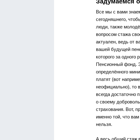
Задумаемся о
Все мы с вами знае
сегодняшнего, чтоб
люди, также молодё
вопросом стажа свое
актуален, ведь от в
вашей будущей пенси
которого за одного
Пенсионный фонд. Э
определённого мини
платят (вот наприме
неофициально), то в
всегда достаточно 
о своему доброволь
страхования. Вот, 
именно той, что вам
нельзя.
А весь общий стаж 