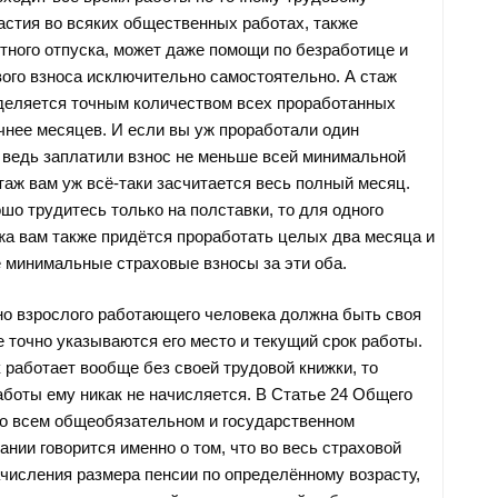
частия во всяких общественных работах, также
тного отпуска, может даже помощи по безработице и
вого взноса исключительно самостоятельно. А стаж
деляется точным количеством всех проработанных
очнее месяцев. И если вы уж проработали один
 ведь заплатили взнос не меньше всей минимальной
таж вам уж всё-таки засчитается весь полный месяц.
шо трудитесь только на полставки, то для одного
жа вам также придётся проработать целых два месяца и
е минимальные страховые взносы за эти оба.
нно взрослого работающего человека должна быть своя
е точно указываются его место и текущий срок работы.
 работает вообще без своей трудовой книжки, то
работы ему никак не начисляется. В Статье 24 Общего
о всем общеобязательном и государственном
нии говорится именно о том, что во весь страховой
ачисления размера пенсии по определённому возрасту,