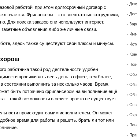
Док
азовой работой, при этом долгосрочный договор с
Дос
аключается. Фрилансеры – это внештатные сотрудники,
о. Для поиска заказов они используют интернет,
Зар
 газетные объявления либо же личные связи.
Инв
работе, здесь также существуют свои плюсы и минусы.
Ист
Кон
 хорош
Нов
ого работника такой род деятельности удобен
Обо
димости просиживать весь день в офисе, тем более,
 в состоянии выполнить за несколько часов. Время,
Общ
может быть потрачено фрилансером на выполнение ещё
Общ
та – такой возможности в офисе просто не существует.
Осв
льности происходит самим исполнителем. Он может
Охр
добное время для работы и решить, брать ли тот или
Пен
олнение.
Пра