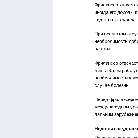
Фрилансер является
иногда его доходы 
сидят на «окладе».
При всем этом отсу
необходимость доби
работы.
Фрилансер отвечает
лишь объем работ, о
необходимости «раз
случае болезни.
Перед фрилансером
международном уров
дальним зарубежьем
Недостатки удалё
Но не все всегда кр