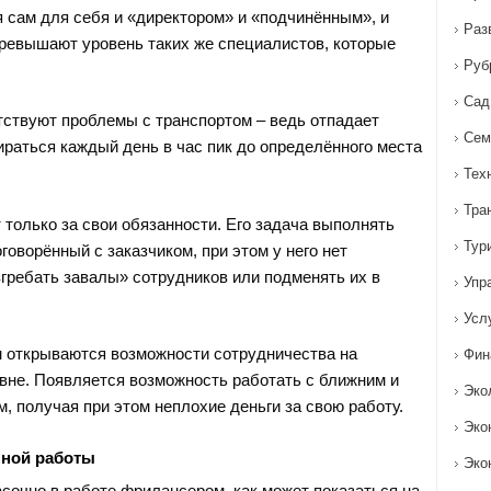
 сам для себя и «директором» и «подчинённым», и
Раз
превышают уровень таких же специалистов, которые
Руб
Сад
тствуют проблемы с транспортом – ведь отпадает
Сем
раться каждый день в час пик до определённого места
Тех
Тра
 только за свои обязанности. Его задача выполнять
Тур
говорённый с заказчиком, при этом у него нет
гребать завалы» сотрудников или подменять их в
Упр
Усл
 открываются возможности сотрудничества на
Фин
не. Появляется возможность работать с ближним и
Эко
, получая при этом неплохие деньги за свою работу.
Эко
нной работы
Эко
асочно в работе фрилансером, как может показаться на