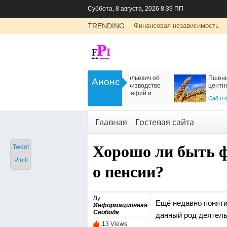
Суббота, 8 августа, 2026 8:39 ПП
TRENDING:
Финансовая независимость
>
Цоликлоны для определения групп
Как организовать дос
Анонс
крови
в Россию
<
Рубрика о здоровье
Транспорт
,
Услуги
Главная
Гостевая сайта
Хорошо ли быть ф
Tweet
Pin It
о пенсии?
By
Ещё недавно поняти
Информационная
Свобода
данный род деятель
13 Views