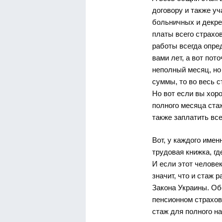
договору и также у
больничных и декре
платы всего страхо
работы всегда опре
вами лет, а вот пот
неполный месяц, но
суммы, то во весь с
Но вот если вы хоро
полного месяца ста
также заплатить вс
Вот, у каждого име
трудовая книжка, гд
И если этот человек
значит, что и стаж 
Закона Украины. Об
пенсионном страхова
стаж для полного н