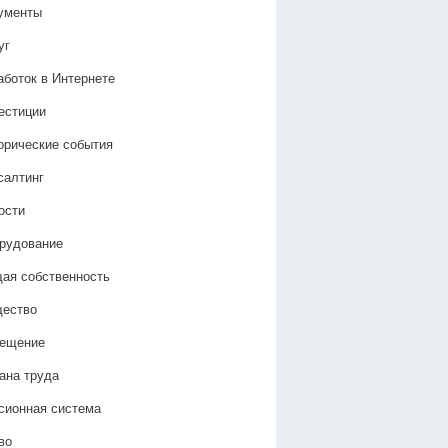
ументы
уг
аботок в Интернете
естиции
орические события
салтинг
ости
рудование
ая собственность
ество
ещение
ана труда
сионная система
во