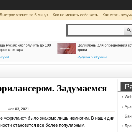
Быстрое чтения за 5 минут
Как не мешать себе жить
Как стать везуч
тавку из Ирана
Клуб виртуальной реальности
wearevr.io: уникальные развлечения
для детей и взрослых
Развлечение
Р
рилансером. Задумаемся
Web
Арх
Фев 03, 2021
Бан
е «фриланс» было знакомо лишь немногим. В наши дни
ности становится все более популярным.
Бре