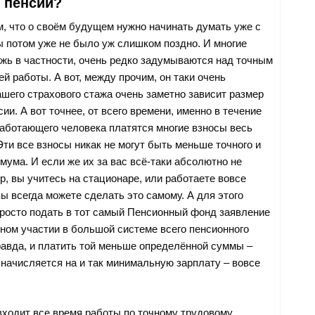
 пенсии?
м, что о своём будущем нужно начинать думать уже с
ы потом уже не было уж слишком поздно. И многие
жь в частности, очень редко задумываются над точным
й работы. А вот, между прочим, он таки очень
ашего страхового стажа очень заметно зависит размер
и. А вот точнее, от всего времени, именно в течение
 работающего человека платятся многие взносы весь
ти все взносы никак не могут быть меньше точного и
мума. И если же их за вас всё-таки абсолютно не
р, вы учитесь на стационаре, или работаете вовсе
ы всегда можете сделать это самому. А для этого
просто подать в тот самый Пенсионный фонд заявление
ном участии в большой системе всего пенсионного
правда, и платить той меньше определённой суммы –
 начисляется на и так минимальную зарплату – вовсе
входит все время работы по точному трудовому