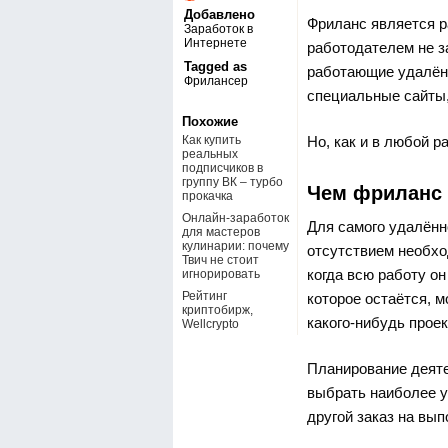
Добавлено
Фриланс является р
Заработок в
Интернете
работодателем не з
Tagged as
работающие удалённ
Фрилансер
специальные сайты,
Похожие
Как купить
Но, как и в любой 
реальных
подписчиков в
группу ВК – турбо
Чем фриланс
прокачка
Онлайн-заработок
Для самого удалённ
для мастеров
кулинарии: почему
отсутствием необхо
Твич не стоит
когда всю работу он
игнорировать
Рейтинг
которое остаётся, 
криптобирж,
какого-нибудь проек
Wellcrypto
Планирование деяте
выбрать наиболее у
другой заказ на вып