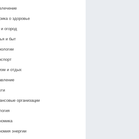
влечение
рика о здоровье
 и огород
ья и быт
нологии
нспорт
изм и отдых
авление
уги
ансовые организации
логия
номика
номия энергии