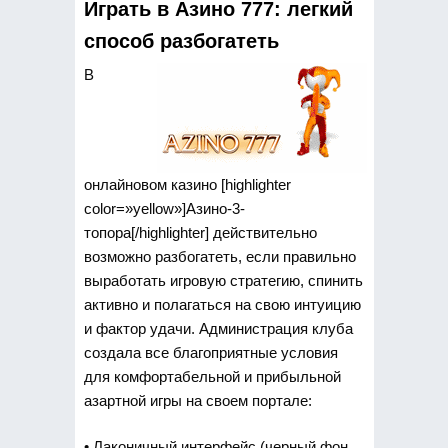
Играть в Азино 777: легкий
способ разбогатеть
В
онлайновом казино [highlighter
color=»yellow»]Азино-3-
топора[/highlighter] действительно
возможно разбогатеть, если правильно
выработать игровую стратегию, спинить
активно и полагаться на свою интуицию
и фактор удачи. Администрация клуба
создала все благоприятные условия
для комфортабельной и прибыльной
азартной игры на своем портале:
• Лаконичный интерфейс (черный фон,