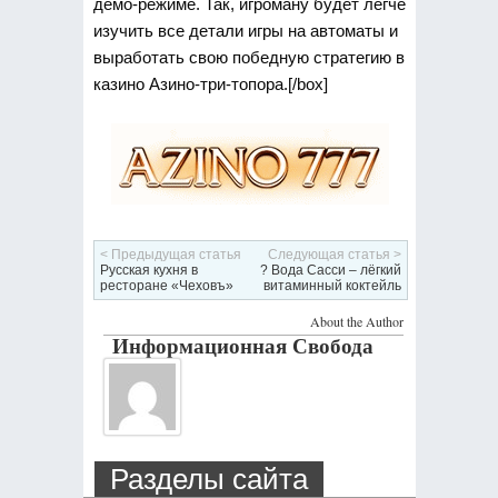
демо-режиме. Так, игроману будет легче
изучить все детали игры на автоматы и
выработать свою победную стратегию в
казино Азино-три-топора.[/box]
< Предыдущая статья
Следующая статья >
Русская кухня в
? Вода Сасси – лёгкий
ресторане «Чеховъ»
витаминный коктейль
About the Author
Информационная Свобода
Разделы сайта