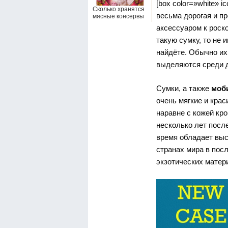
[box color=»white» i
Сколько хранятся
весьма дорогая и п
мясные консервы
аксессуаром к роск
такую сумку, то не и
найдёте. Обычно их
выделяются среди д
Сумки, а также
моб
очень мягкие и крас
наравне с кожей кр
несколько лет после 
время обладает выс
странах мира в пос
экзотических матер