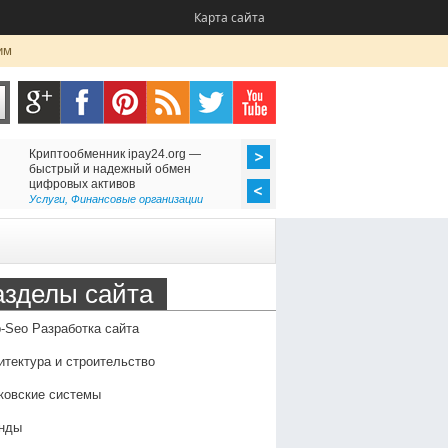
Карта сайта
им
Криптообменник ipay24.org —
Ремонт утюгов (Казань
быстрый и надежный обмен
неисправности, профи
цифровых активов
преимущества профес
обслуживания
Услуги
,
Финансовые организации
Оборудование
,
Семья и 
азделы сайта
-Seo Разработка сайта
итектура и строительство
ковские системы
нды