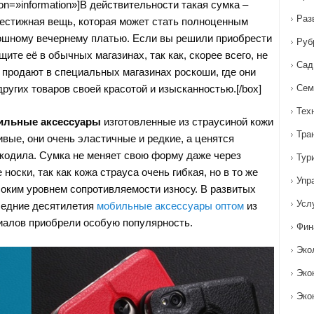
con=»information»]В действительности такая сумка –
Раз
рестижная вещь, которая может стать полноценным
ошному вечернему платью. Если вы решили приобрести
Руб
щите её в обычных магазинах, так как, скорее всего, не
Сад
 продают в специальных магазинах роскоши, где они
ругих товаров своей красотой и изысканностью.[/box]
Сем
Тех
ильные аксессуары
изготовленные из страусиной кожи
Тра
ивые, они очень эластичные и редкие, а ценятся
окодила. Сумка не меняет свою форму даже через
Тур
носки, так как кожа страуса очень гибкая, но в то же
Упр
оким уровнем сопротивляемости износу. В развитых
Усл
ледние десятилетия
мобильные аксессуары оптом
из
иалов приобрели особую популярность.
Фин
Эко
Эко
Эко