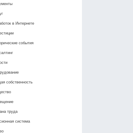
ументы
уг
аботок в Интернете
естиции
орические события
салтинг
ости
рудование
ая собственность
ество
ещение
ана труда
сионная система
во