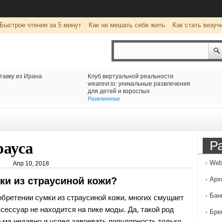
Быстрое чтения за 5 минут
Как не мешать себе жить
Как стать везуч
тавку из Ирана
Клуб виртуальной реальности
wearevr.io: уникальные развлечения
для детей и взрослых
Развлечение
Р
рауса
Web
Апр 10, 2018
ки из страусиной кожи?
Арх
Бан
бретении сумки из страусиной кожи, многих смущает
аксессуар не находится на пике моды.
Да, такой род
Бре
ьма недавно и успел завоевать популярность только