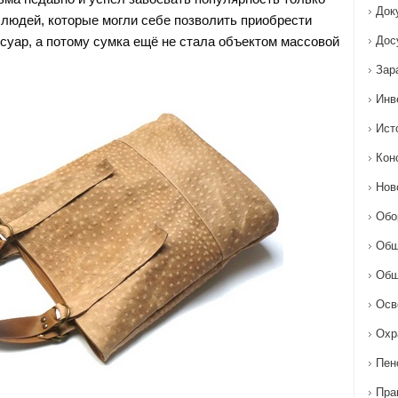
Док
а людей, которые могли себе позволить приобрести
ссуар, а потому сумка ещё не стала объектом массовой
Дос
Зар
Инв
Ист
Кон
Нов
Обо
Общ
Общ
Осв
Охр
Пен
Пра