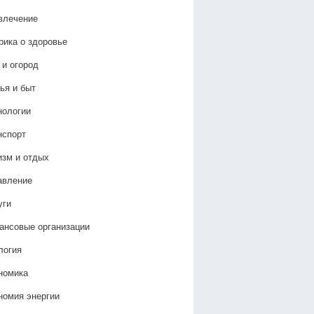
влечение
рика о здоровье
 и огород
ья и быт
нологии
нспорт
изм и отдых
авление
уги
ансовые организации
логия
номика
номия энергии