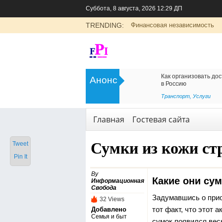
Суббота, 8 августа, 2026 12:29 ДП
TRENDING:
Финансовая независимость
>
Цоликлоны для определения групп
Как организовать дос
Анонс
крови
в Россию
<
Рубрика о здоровье
Транспорт
,
Услуги
Главная
Гостевая сайта
Сумки из кожи ст
Tweet
Pin It
By
Какие они сум
Информационная
Свобода
Задумавшись о прио
32 Views
тот факт, что этот 
Добавлено
Семья и быт
сумок появился вес