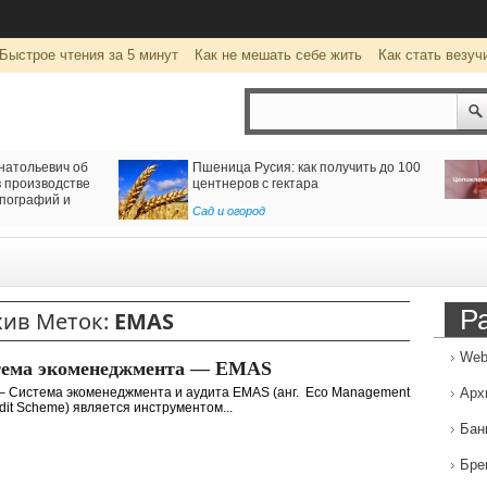
Быстрое чтения за 5 минут
Как не мешать себе жить
Как стать везуч
натольевич об
Пшеница Русия: как получить до 100
 производстве
центнеров с гектара
пографий и
Сад и огород
Р
хив Меток:
EMAS
Web
тема экоменеджмента — EMAS
 Система экоменеджмента и аудита EMAS (анг. Eco Management
Арх
dit Scheme) является инструментом...
Бан
Бре