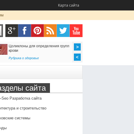
Карта сайта
им
Цоликлоны для определения групп
Как организовать до
крови
в Россию
Рубрика о здоровье
Транспорт
,
Услуги
азделы сайта
-Seo Разработка сайта
итектура и строительство
ковские системы
нды