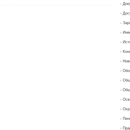
Док
Дос
Зар
Инв
Ист
Кон
Нов
Обо
Общ
Общ
Осв
Охр
Пен
Пра