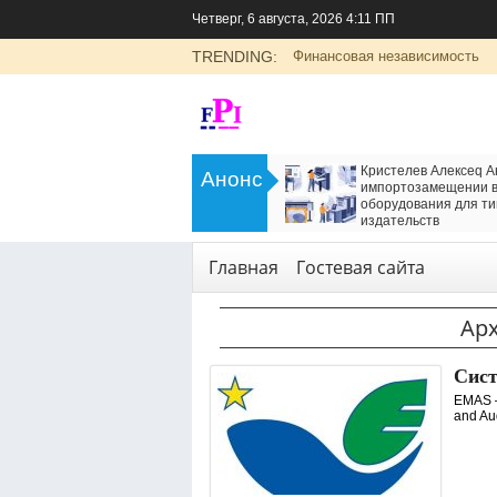
Четверг, 6 августа, 2026 4:11 ПП
TRENDING:
Финансовая независимость
>
LADA Largus: универсальный
Кристелев Алексеq А
Анонс
семейный автомобиль с российским
импортозамещении в
характером
оборудования для ти
<
издательств
Транспорт
Технологии
,
Услуги
Главная
Гостевая сайта
Ар
Сис
EMAS –
and Au