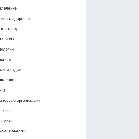
влечение
рика о здоровье
 и огород
ья и быт
нологии
нспорт
изм и отдых
авление
уги
ансовые организации
логия
номика
номия энергии