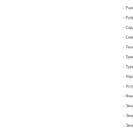
Раз
Руб
Сад
Сем
Тех
Тра
Тур
Упр
Усл
Фин
Эко
Эко
Эко