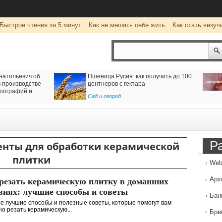
Быстрое чтения за 5 минут
Как не мешать себе жить
Как стать везуч
натольевич об
Пшеница Русия: как получить до 100
 производстве
центнеров с гектара
пографий и
Сад и огород
Р
нты для обработки керамической
плитки
Web
Арх
резать керамическую плитку в домашних
виях: лучшие способы и советы
Бан
е лучшие способы и полезные советы, которые помогут вам
о резать керамическую...
Бре