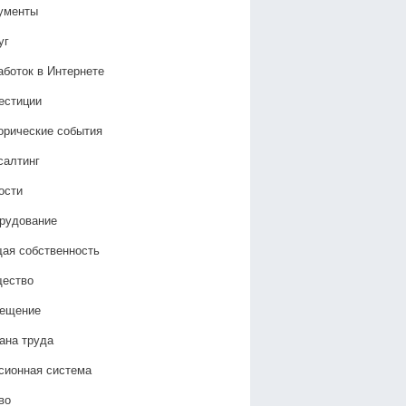
ументы
уг
аботок в Интернете
естиции
орические события
салтинг
ости
рудование
ая собственность
ество
ещение
ана труда
сионная система
во