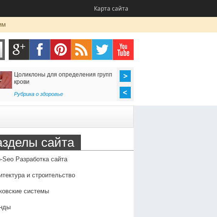
Карта сайта
им
Цоликлоны для определения групп
Как организовать до
крови
в Россию
Рубрика о здоровье
Транспорт
,
Услуги
азделы сайта
-Seo Разработка сайта
итектура и строительство
ковские системы
нды