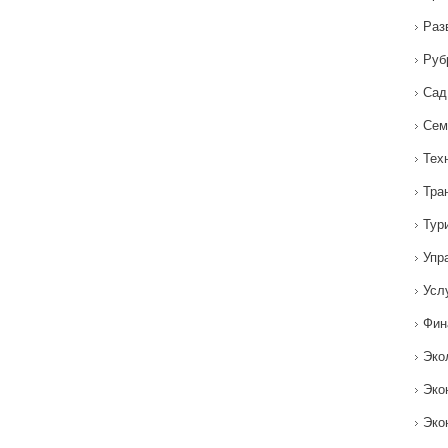
Раз
Руб
Сад
Сем
Тех
Тра
Тур
Упр
Усл
Фин
Эко
Эко
Эко