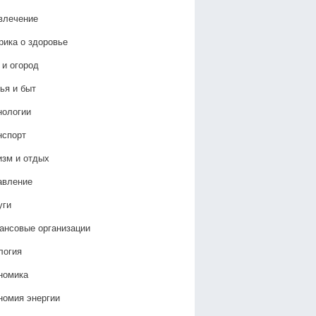
влечение
рика о здоровье
 и огород
ья и быт
нологии
нспорт
изм и отдых
авление
уги
ансовые организации
логия
номика
номия энергии