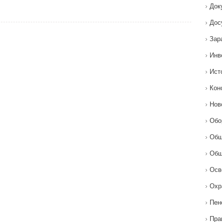
Док
Дос
Зар
Инв
Ист
Кон
Нов
Обо
Общ
Общ
Осв
Охр
Пен
Пра