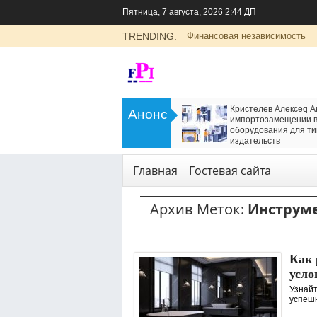
Пятница, 7 августа, 2026 2:44 ДП
TRENDING:
Финансовая независимость
>
LADA Largus: универсальный
Кристелев Алексеq А
Анонс
семейный автомобиль с российским
импортозамещении в
характером
оборудования для ти
<
издательств
Транспорт
Технологии
,
Услуги
Главная
Гостевая сайта
Архив Меток:
Инструме
Как 
усло
Узнайт
успешн