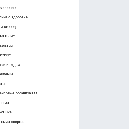
влечение
рика о здоровье
 и огород
ья и быт
нологии
нспорт
изм и отдых
авление
уги
ансовые организации
логия
номика
номия энергии