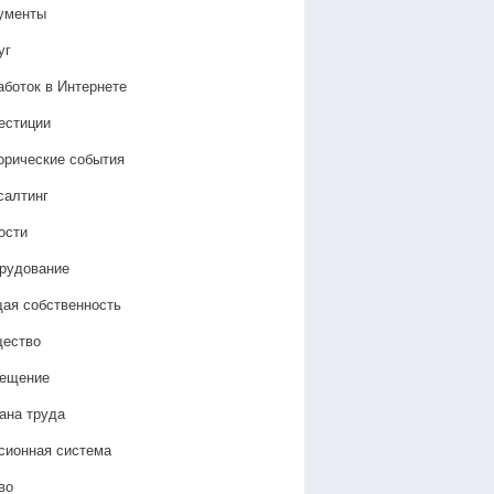
ументы
уг
аботок в Интернете
естиции
орические события
салтинг
ости
рудование
ая собственность
ество
ещение
ана труда
сионная система
во