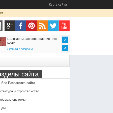
Карта сайта
им
Цоликлоны для определения групп
Как организовать до
крови
в Россию
Рубрика о здоровье
Транспорт
,
Услуги
азделы сайта
-Seo Разработка сайта
итектура и строительство
ковские системы
нды