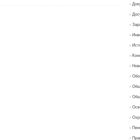
Док
Дос
Зар
Инв
Ист
Кон
Нов
Обо
Общ
Общ
Осв
Охр
Пен
Пра