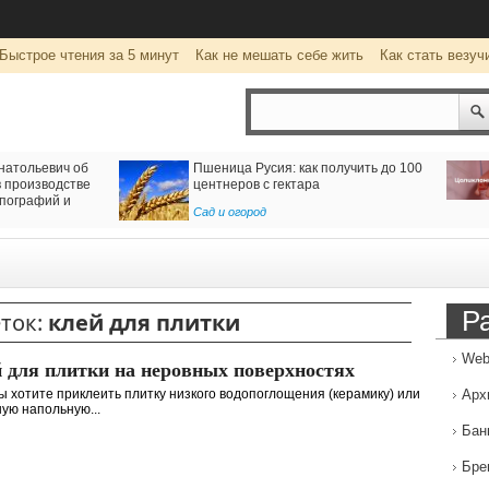
Быстрое чтения за 5 минут
Как не мешать себе жить
Как стать везуч
натольевич об
Пшеница Русия: как получить до 100
 производстве
центнеров с гектара
пографий и
Сад и огород
Р
ток:
клей для плитки
Web
 для плитки на неровных поверхностях
ы хотите приклеить плитку низкого водопоглощения (керамику) или
Арх
ую напольную...
Бан
Бре