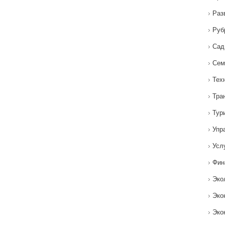
Раз
Руб
Сад
Сем
Тех
Тра
Тур
Упр
Усл
Фин
Эко
Эко
Эко