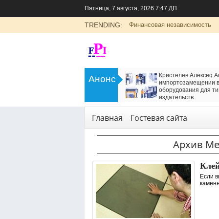
Пятница, 7 августа, 2026 7:47 ДП
TRENDING:
Финансовая независимость
>
LADA Largus: универсальный
Кристелев Алексеq А
Анонс
семейный автомобиль с российским
импортозамещении в
характером
оборудования для ти
<
издательств
Транспорт
Технологии
,
Услуги
Главная
Гостевая сайта
Архив Ме
Клей
Если в
каменн