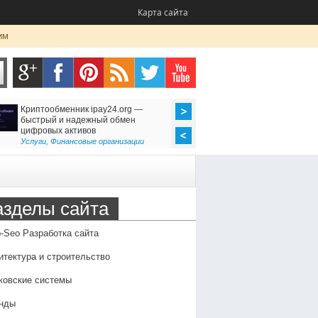
Карта сайта
им
Криптообменник ipay24.org —
Ремонт утюгов (Казань
быстрый и надежный обмен
неисправности, профи
цифровых активов
преимущества профес
обслуживания
Услуги
,
Финансовые организации
Оборудование
,
Семья и 
азделы сайта
-Seo Разработка сайта
итектура и строительство
ковские системы
нды