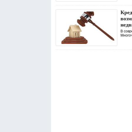
Кред
возм
недв
В совр
Многоч