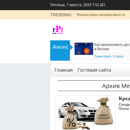
Пятница, 7 августа, 2026 7:52 ДП
TRENDING:
Финансовая независимость
>
Цоликлоны для определения групп
Как организовать дос
Анонс
крови
в Россию
<
Рубрика о здоровье
Транспорт
,
Услуги
Главная
Гостевая сайта
Архив Ме
Кред
Сегодн
Почти 