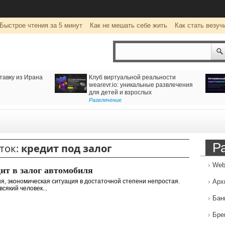
Быстрое чтения за 5 минут
Как не мешать себе жить
Как стать везуч
тавку из Ирана
Клуб виртуальной реальности
wearevr.io: уникальные развлечения
для детей и взрослых
Развлечение
Р
ток:
кредит под залог
Web
ит в залог автомобиля
я, экономическая ситуация в достаточной степени непростая.
Арх
всякий человек...
Бан
Бре