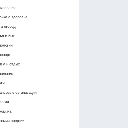
влечение
рика о здоровье
 и огород
ья и быт
нологии
нспорт
изм и отдых
авление
уги
ансовые организации
логия
номика
номия энергии