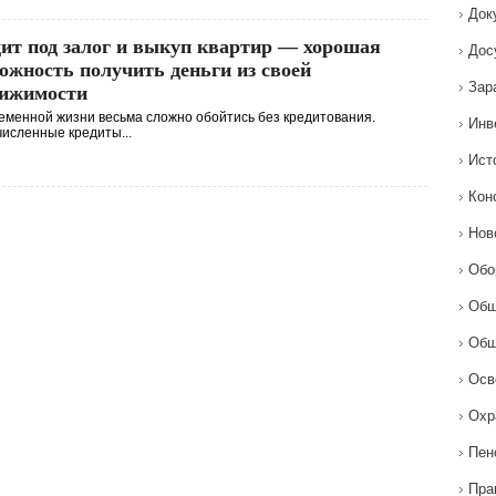
Док
ит под залог и выкуп квартир — хорошая
Дос
ожность получить деньги из своей
Зар
ижимости
еменной жизни весьма сложно обойтись без кредитования.
Инв
исленные кредиты...
Ист
Кон
Нов
Обо
Общ
Общ
Осв
Охр
Пен
Пра