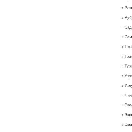
Раз
Руб
Сад
Сем
Тех
Тра
Тур
Упр
Усл
Фин
Эко
Эко
Эко