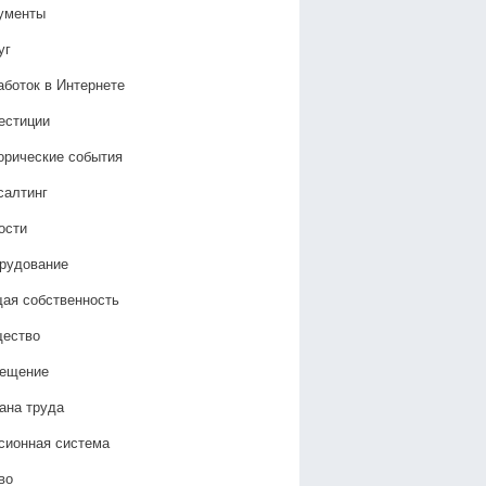
ументы
уг
аботок в Интернете
естиции
орические события
салтинг
ости
рудование
ая собственность
ество
ещение
ана труда
сионная система
во