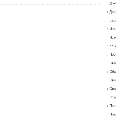
Док
Дос
Зар
Инв
Ист
Кон
Нов
Обо
Общ
Общ
Осв
Охр
Пен
Пра