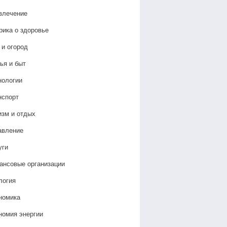
влечение
рика о здоровье
 и огород
ья и быт
нологии
нспорт
изм и отдых
авление
уги
ансовые организации
логия
номика
номия энергии