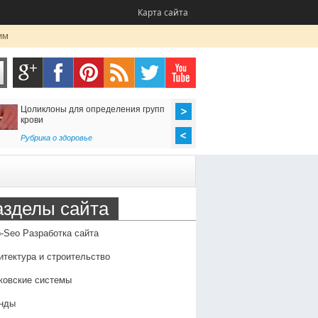
Карта сайта
им
Цоликлоны для определения групп
Как организовать до
крови
в Россию
Рубрика о здоровье
Транспорт
,
Услуги
азделы сайта
-Seo Разработка сайта
итектура и строительство
ковские системы
нды