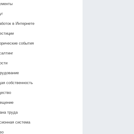
ументы
уг
аботок в Интернете
естиции
орические события
салтинг
ости
рудование
ая собственность
ество
ещение
ана труда
сионная система
во