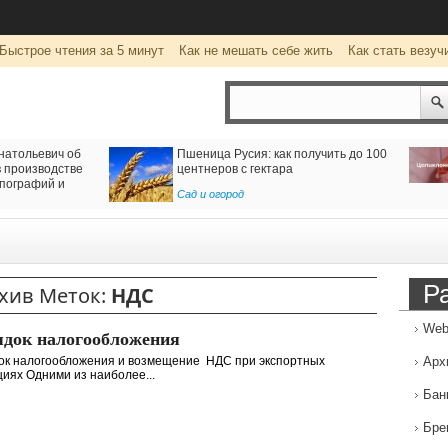
Быстрое чтения за 5 минут
Как не мешать себе жить
Как стать везуч
натольевич об
Пшеница Русия: как получить до 100
 производстве
центнеров с гектара
пографий и
Сад и огород
Р
хив Меток:
НДС
Web
док налогообложения
ок налогообложения и возмещение НДС при экспортных
Арх
иях Одними из наиболее...
Бан
Бре