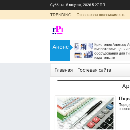
Суббота, 8 августа, 2026 5:27 ПП
TRENDING:
Финансовая независимость
>
LADA Largus: универсальный
Кристелев Алексеq А
Анонс
семейный автомобиль с российским
импортозамещении в
характером
оборудования для ти
<
издательств
Транспорт
Технологии
,
Услуги
Главная
Гостевая сайта
Ар
Поря
Поряд
операц