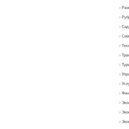
Раз
Руб
Сад
Сем
Тех
Тра
Тур
Упр
Усл
Фин
Эко
Эко
Эко