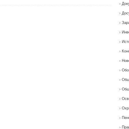
Док
Дос
Зар
Инв
Ист
Кон
Нов
Обо
Общ
Общ
Осв
Охр
Пен
Пра