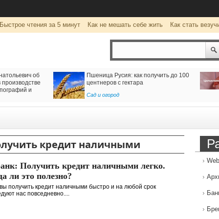
Быстрое чтения за 5 минут
Как не мешать себе жить
Как стать везуч
натольевич об
Пшеница Русия: как получить до 100
 производстве
центнеров с гектара
пографий и
Сад и огород
Р
олучить кредит наличными
Web
анк: Получить кредит наличными легко.
да ли это полезно?
Арх
ы получить кредит наличными быстро и на любой срок
Бан
дуют нас повседневно....
Бре