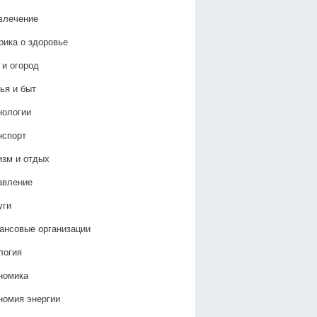
влечение
рика о здоровье
 и огород
ья и быт
нологии
нспорт
изм и отдых
авление
уги
ансовые организации
логия
номика
номия энергии