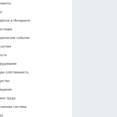
ументы
уг
аботок в Интернете
естиции
орические события
салтинг
ости
рудование
ая собственность
ество
ещение
ана труда
сионная система
во