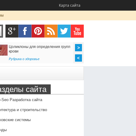
Карта сайта
им
Цоликлоны для определения групп
Как организовать до
крови
в Россию
Рубрика о здоровье
Транспорт
,
Услуги
азделы сайта
-Seo Разработка сайта
итектура и строительство
ковские системы
нды