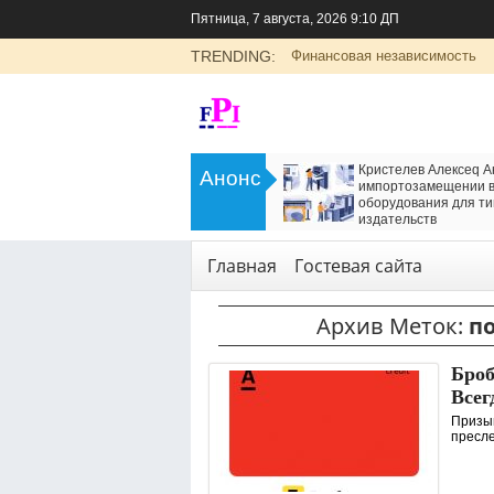
Пятница, 7 августа, 2026 9:10 ДП
TRENDING:
Финансовая независимость
>
LADA Largus: универсальный
Кристелев Алексеq А
Анонс
семейный автомобиль с российским
импортозамещении в
характером
оборудования для ти
<
издательств
Транспорт
Технологии
,
Услуги
Главная
Гостевая сайта
Архив Меток:
п
Броб
Всег
Призыв
пресле