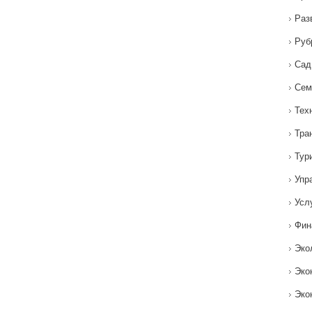
Раз
Руб
Сад
Сем
Тех
Тра
Тур
Упр
Усл
Фин
Эко
Эко
Эко