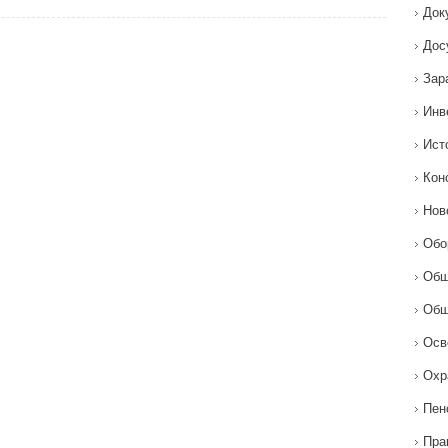
Док
Дос
Зар
Инв
Ист
Кон
Нов
Обо
Общ
Общ
Осв
Охр
Пен
Пра