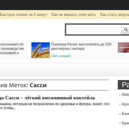
Быстрое чтения за 5 минут
Как не мешать себе жить
Как стать везуч
натольевич об
Пшеница Русия: как получить до 100
 производстве
центнеров с гектара
пографий и
Сад и огород
Р
ив Меток:
Сасси
Web
да Сасси – лёгкий витаминный коктейль
нщины, которым не безразлично их здоровье и фигура, знают, что
Арх
о чтобы...
Бан
Бре