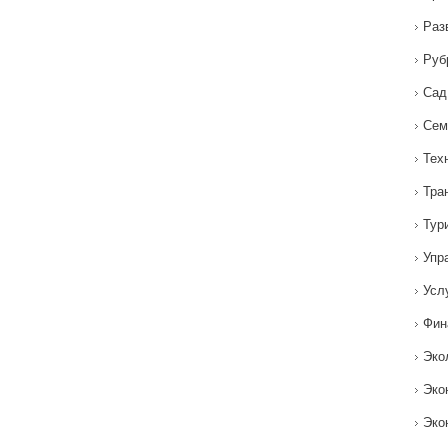
Раз
Руб
Сад
Сем
Тех
Тра
Тур
Упр
Усл
Фин
Эко
Эко
Эко