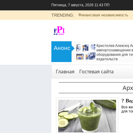
Пятница, 7 августа, 2026 11:43 ПП
TRENDING:
Финансовая независимость
>
LADA Largus: универсальный
Кристелев Алексеq А
Анонс
семейный автомобиль с российским
импортозамещении в
характером
оборудования для ти
<
издательств
Транспорт
Технологии
,
Услуги
Главная
Гостевая сайта
Арх
? Во
Все же
для тог