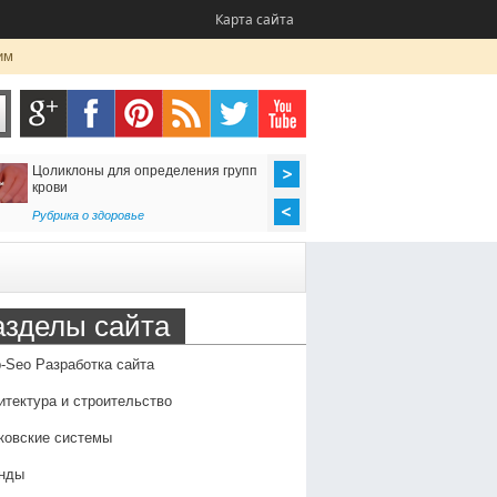
Карта сайта
им
Цоликлоны для определения групп
Как организовать до
крови
в Россию
Рубрика о здоровье
Транспорт
,
Услуги
азделы сайта
-Seo Разработка сайта
итектура и строительство
ковские системы
нды