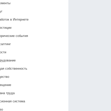
ументы
уг
аботок в Интернете
естиции
орические события
салтинг
ости
рудование
ая собственность
ество
ещение
ана труда
сионная система
во