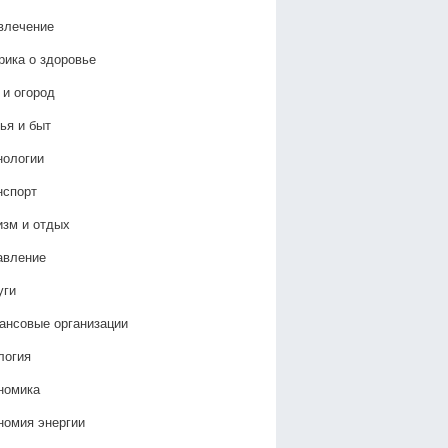
влечение
рика о здоровье
 и огород
ья и быт
нологии
нспорт
изм и отдых
авление
уги
ансовые организации
логия
номика
номия энергии