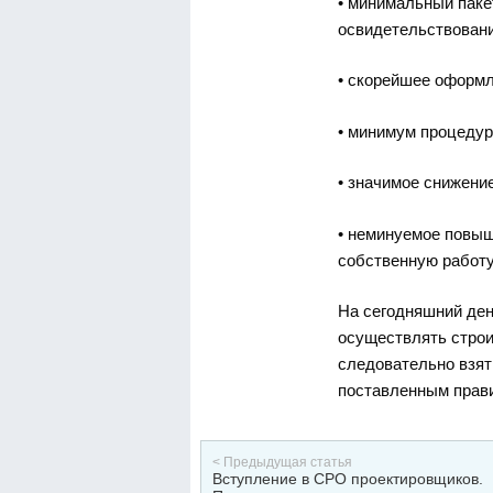
• минимальный паке
освидетельствовани
• скорейшее оформл
• минимум процедур
• значимое снижени
• неминуемое повыш
собственную работу
На сегодняшний де
осуществлять строи
следовательно взят
поставленным прав
< Предыдущая статья
Вступление в СРО проектировщиков.