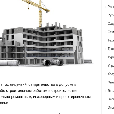
Раз
Руб
Сад
Сем
Тех
Тра
Тур
Упр
Усл
Фин
ь гос лицензий, свидетельство о допуске к
бо строительным работам в строительстве
Эко
тельно-ремонтным, инженерным и проектировочным
Эко
юсы:
Эко