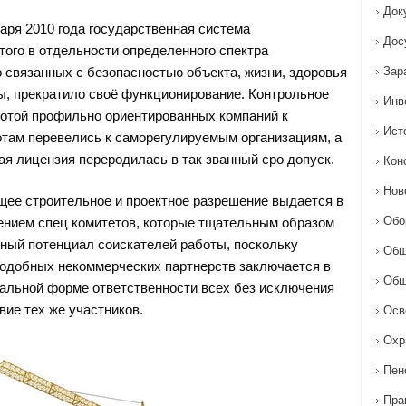
Док
аря 2010 года государственная система
Дос
того в отдельности определенного спектра
о связанных с безопасностью объекта, жизни, здоровья
Зар
, прекратило своё функционирование. Контрольное
Инв
отой профильно ориентированных компаний к
Ист
там перевелись к саморегулируемым организациям, а
ая лицензия переродилась в так званный сро допуск.
Кон
Нов
щее строительное и проектное разрешение выдается в
Обо
ением спец комитетов, которые тщательным образом
ный потенциал соискателей работы, поскольку
Общ
одобных некоммерческих партнерств заключается в
Общ
альной форме ответственности всех без исключения
вие тех же участников.
Осв
Охр
Пен
Пра