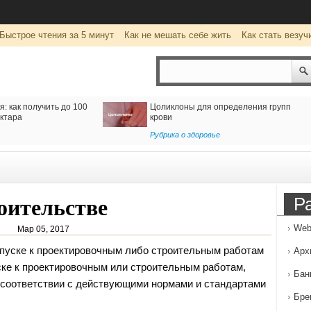
Быстрое чтения за 5 минут
Как не мешать себе жить
Как стать везуч
тавку из Ирана
Клуб виртуальной реальности
wearevr.io: уникальные развлечения
для детей и взрослых
Развлечение
Р
оительстве
Web
Мар 05, 2017
пуске к проектировочным либо строительным работам
Арх
ске к проектировочным
или строительным работам,
Бан
 соответствии с действующими нормами и стандартами
Бре