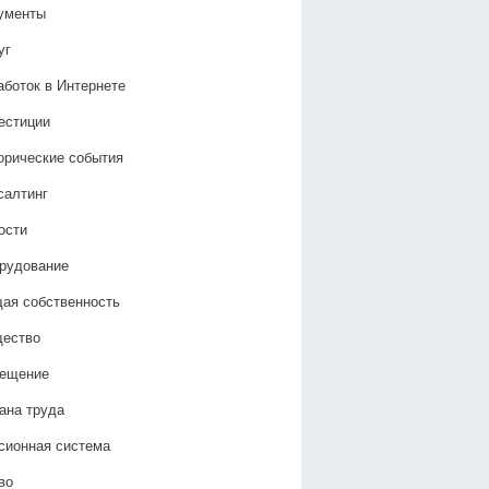
ументы
уг
аботок в Интернете
естиции
орические события
салтинг
ости
рудование
ая собственность
ество
ещение
ана труда
сионная система
во