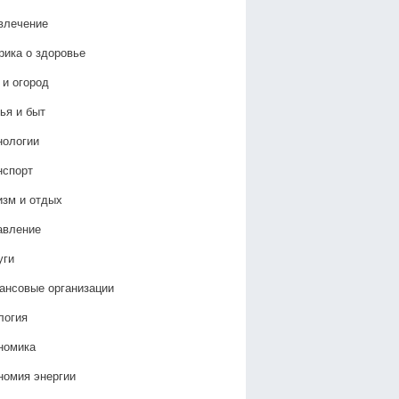
влечение
рика о здоровье
 и огород
ья и быт
нологии
нспорт
изм и отдых
авление
уги
ансовые организации
логия
номика
номия энергии