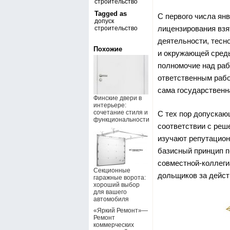
строительство
Tagged as
С первого числа янв
допуск
лицензирования взя
строительство
деятельности, тесн
Похожие
и окружающей среды
полномочие над раб
ответственным рабо
сама государственн
Финские двери в
интерьере:
сочетание стиля и
С тех пор допускаю
функциональности
соответствии с реш
изучают репутацион
базисный принцип п
совместной-коллеги
Секционные
дольщиков за дейст
гаражные ворота:
хороший выбор
для вашего
автомобиля
«Яркий Ремонт»—
Ремонт
коммерческих