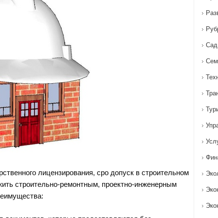
Раз
Руб
Сад
Сем
Тех
Тра
Тур
Упр
Усл
Фин
арственного лицензирования, сро допуск в строительном
Эко
жить строительно-ремонтным, проектно-инженерным
Эко
еимущества:
Эко