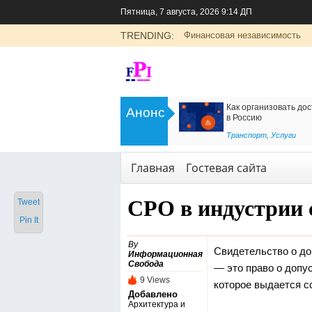
Пятница, 7 августа, 2026 9:14 ДП
TRENDING:
Финансовая независимость
>
Цоликлоны для определения групп
Как организовать дос
Анонс
крови
в Россию
<
Рубрика о здоровье
Транспорт
,
Услуги
Главная
Гостевая сайта
СРО в индустрии 
Tweet
Pin It
By
Свидетельство о до
Информационная
Свобода
— это право о допу
9 Views
которое выдается с
Добавлено
Архитектура и