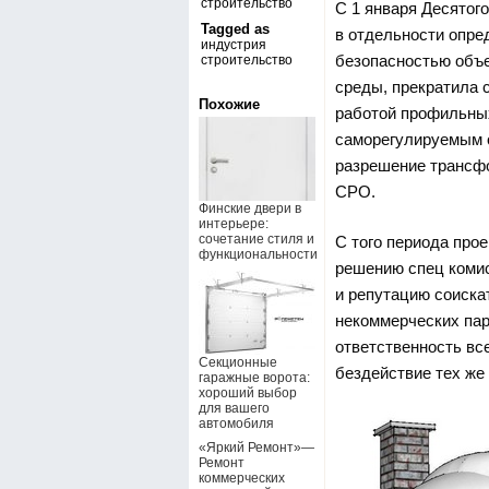
строительство
С 1 января Десятог
Tagged as
в отдельности опре
индустрия
безопасностью объе
строительство
среды, прекратила 
Похожие
работой профильных
саморегулируемым о
разрешение трансфо
СРО.
Финские двери в
интерьере:
сочетание стиля и
С того периода про
функциональности
решению спец комис
и репутацию соискат
некоммерческих пар
ответственность вс
Секционные
бездействие тех же 
гаражные ворота:
хороший выбор
для вашего
автомобиля
«Яркий Ремонт»—
Ремонт
коммерческих