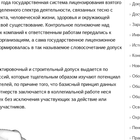
о года государственная система лицензирования взятого
Док
деленного спектра деятельности, связанных тесно с
Дос
кта, человеческой жизни, здоровья и окружающей
своё существование. Контрольное полномочие над
Зар
 компаний к ответственным работам передались к
Инв
рганизациям, а сама государственное лицензионное
Ист
рмировалась в так называемое словосочетание допуск
Кон
Нов
ектировочный и строительный допуск выдается по
Обо
сий, которые тщательным образом изучают потенциал
елей, по причине того, что базисный принцип данных
Общ
тнерств заключается в коллегиальной работе неся
Общ
ех без исключения участвующих за действие или
участников.
Осв
Охр
Пен
Пра