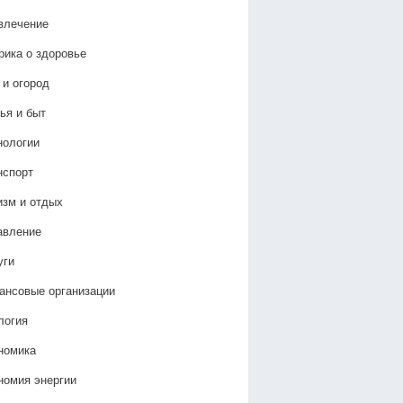
влечение
рика о здоровье
 и огород
ья и быт
нологии
нспорт
изм и отдых
авление
уги
ансовые организации
логия
номика
номия энергии