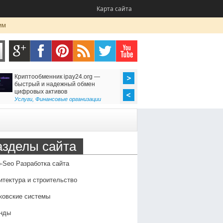
Карта сайта
им
Криптообменник ipay24.org —
Ремонт утюгов (Казань
быстрый и надежный обмен
неисправности, профи
цифровых активов
преимущества профес
обслуживания
Услуги
,
Финансовые организации
Оборудование
,
Семья и 
азделы сайта
-Seo Разработка сайта
итектура и строительство
ковские системы
нды