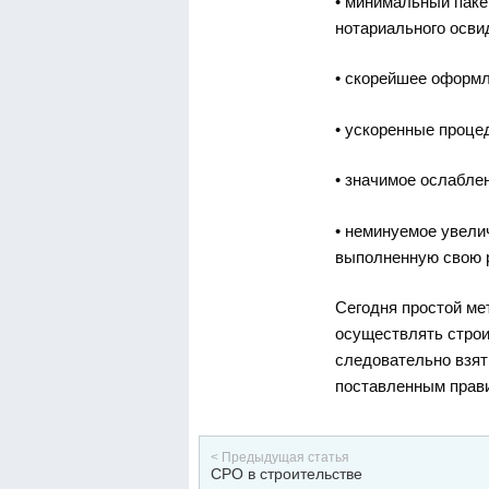
• минимальный паке
нотариального осви
• скорейшее оформл
• ускоренные проце
• значимое ослабле
• неминуемое увели
выполненную свою р
Сегодня простой ме
осуществлять строи
следовательно взят
поставленным прави
< Предыдущая статья
СРО в строительстве