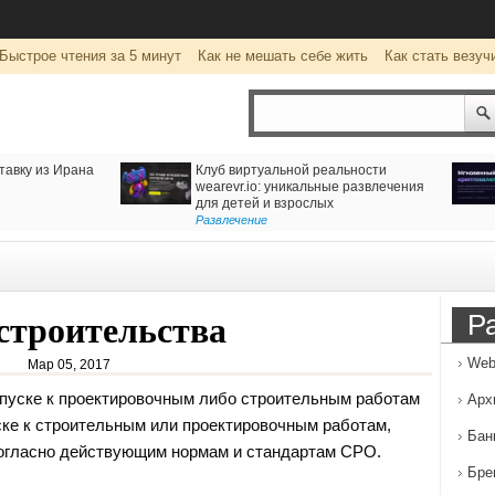
Быстрое чтения за 5 минут
Как не мешать себе жить
Как стать везуч
тавку из Ирана
Клуб виртуальной реальности
wearevr.io: уникальные развлечения
для детей и взрослых
Развлечение
Р
строительства
Web
Мар 05, 2017
пуске к проектировочным либо строительным работам
Арх
ске к строительным
или проектировочным работам,
Бан
огласно действующим нормам и стандартам СРО.
Бре