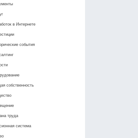
ументы
уг
аботок в Интернете
естиции
орические события
салтинг
ости
рудование
ая собственность
ество
ещение
ана труда
сионная система
во