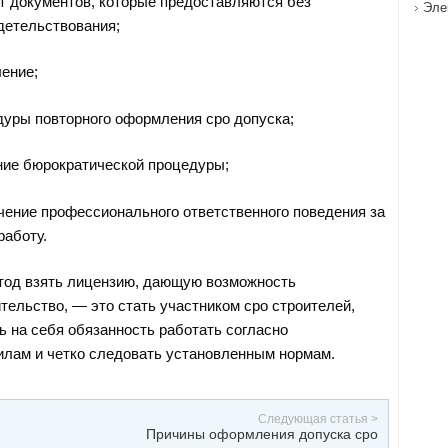
т документов, которые предоставляются без
Эле
детельствования;
ение;
дуры повторного оформления сро допуска;
ние бюрократической процедуры;
чение профессионального ответственного поведения за
аботу.
тод взять лицензию, дающую возможность
тельство, — это стать участником сро строителей,
ь на себя обязанность работать согласно
лам и четко следовать установленным нормам.
Следующая статья >
Причины оформления допуска сро