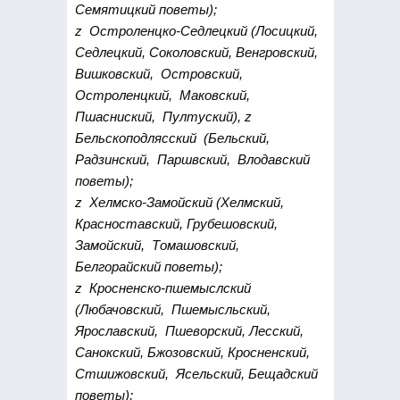
Семятицкий поветы);
z Остроленцко-Седлецкий (Лосицкий,
Седлецкий, Соколовский, Венгровский,
Вишковский, Островский,
Остроленцкий, Маковский,
Пшасниский, Пултуский), z
Бельскоподлясский (Бельский,
Радзинский, Паршвский, Влодавский
поветы);
z Хелмско-Замойский (Хелмский,
Красноставский, Грубешовский,
Замойский, Томашовский,
Белгорайский поветы);
z Кросненско-пшемыслский
(Любачовский, Пшемысльский,
Ярославский, Пшеворский, Лесский,
Санокский, Бжозовский, Кросненский,
Стшижовский, Ясельский, Бещадский
поветы);