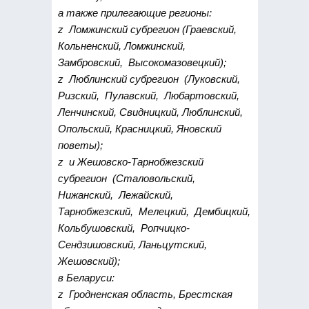
а также прилегающие регионы:
z Ломжинский субрегион (Граевский,
Кольненский, Ломжинский,
Замбровский, Высокомазовецкий);
z Люблинский субрегион (Луковский,
Ризский, Пулавский, Любартовский,
Ленчинский, Свидницкий, Люблинский,
Опольский, Красницкий, Яновский
поветы);
z и Жешовско-Тарнобжезский
субрегион (Сталовольский,
Нижанский, Лежайский,
Тарнобжезский, Мелецкий, Дембицкий,
Кольбушовский, Ропчицко-
Сендзишовский, Ланьцутский,
Жешовский);
в Беларуси:
z Гродненская область, Брестская