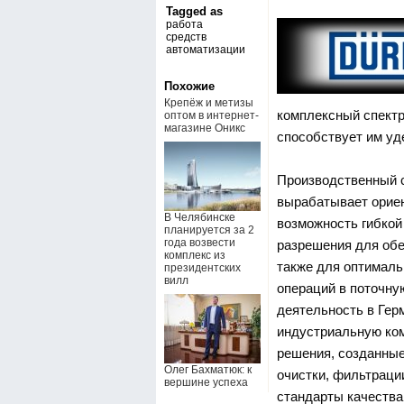
Tagged as
работа
средств
автоматизации
Похожие
Крепёж и метизы
комплексный спектр
оптом в интернет-
магазине Оникс
способствует им уд
Производственный 
вырабатывает орие
В Челябинске
возможность гибкой
планируется за 2
года возвести
разрешения для обе
комплекс из
также для оптималь
президентских
вилл
операций в поточну
деятельность в Гер
индустриальную ко
решения, созданные
Олег Бахматюк: к
очистки, фильтраци
вершине успеха
стандарты качества