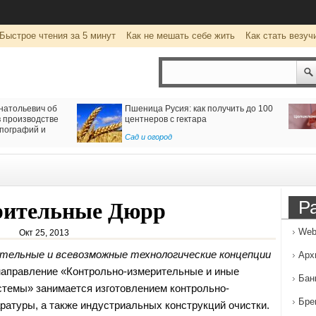
Быстрое чтения за 5 минут
Как не мешать себе жить
Как стать везуч
ия: как получить до 100
Цоликлоны для определения групп
 гектара
крови
Рубрика о здоровье
Р
рительные Дюрр
Web
Окт 25, 2013
тельные и всевозможные технологические концепции
Арх
направление «Контрольно-измерительные и иные
Бан
стемы» занимается изготовлением контрольно-
Бре
ратуры, а также индустриальных конструкций очистки.