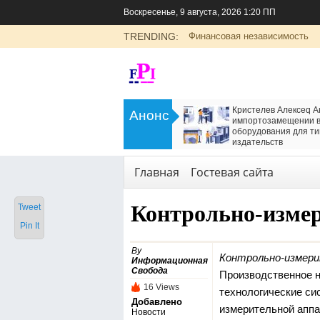
Воскресенье, 9 августа, 2026 1:20 ПП
TRENDING:
Финансовая независимость
>
Кристелев Алексеq Анатольевич об
Пшеница Рус
Анонс
импортозамещении в производстве
центнеров с
оборудования для типографий и
<
Сад и огород
издательств
Технологии
,
Услуги
Главная
Гостевая сайта
Контрольно-изме
Tweet
Pin It
By
Контрольно-измери
Информационная
Свобода
Производственное 
16 Views
технологические си
Добавлено
измерительной аппа
Новости