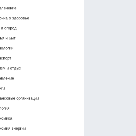
влечение
рика о здоровье
 и огород
ья и быт
нологии
нспорт
изм и отдых
авление
уги
ансовые организации
логия
номика
номия энергии