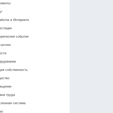
ументы
уг
аботок в Интернете
естиции
орические события
салтинг
ости
рудование
ая собственность
ество
ещение
ана труда
сионная система
во