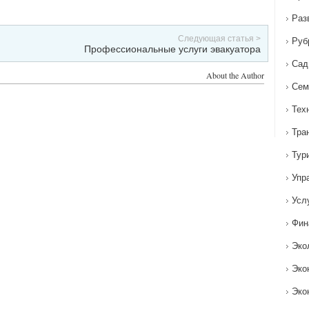
Раз
Следующая статья >
Руб
Профессиональные услуги эвакуатора
Сад
About the Author
Сем
Тех
Тра
Тур
Упр
Усл
Фин
Эко
Эко
Эко