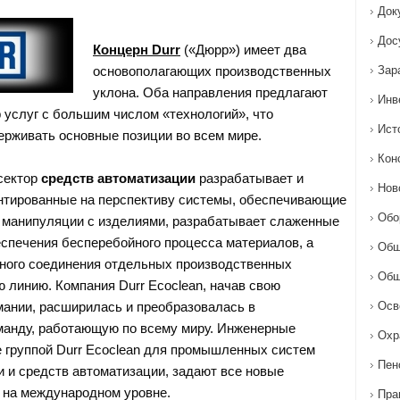
Док
Дос
Концерн Durr
(«Дюрр») имеет два
основополагающих производственных
Зар
уклона. Оба направления предлагают
Инв
 услуг с большим числом «технологий», что
Ист
ерживать основные позиции во всем мире.
Кон
сектор
средств автоматизации
разрабатывает и
Нов
нтированные на перспективу системы, обеспечивающие
Обо
 манипуляции с изделиями, разрабатывает слаженные
спечения бесперебойного процесса материалов, а
Общ
ного соединения отдельных производственных
Общ
ю линию. Компания Durr Ecoclean, начав свою
мании, расширилась и преобразовалась в
Осв
манду, работающую по всему миру. Инженерные
Охр
 группой Durr Ecoclean для промышленных систем
Пен
и и средств автоматизации, задают все новые
 на международном уровне.
Пра