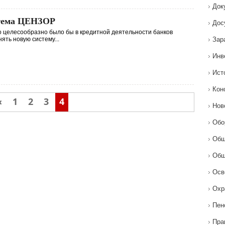
Док
тема ЦЕНЗОР
Дос
 целесообразно было бы в кредитной деятельности банков
ять новую систему...
Зар
Инв
Ист
Кон
«
1
2
3
4
Нов
Обо
Общ
Общ
Осв
Охр
Пен
Пра