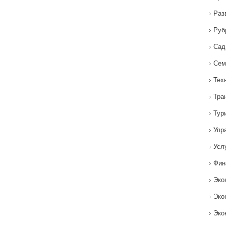
Раз
Руб
Сад
Сем
Тех
Тра
Тур
Упр
Усл
Фин
Эко
Эко
Эко