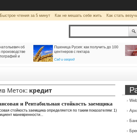
Быстрое чтения за 5 минут
Как не мешать себе жить
Как стать везуч
натольевич об
Пшеница Русия: как получить до 100
производстве
центнеров с гектара
пографий и
Сад и огород
Р
ив Меток:
кредит
Web
нсовая и Рентабильная стойкость заемщика
овая стойкость заемщика определяется по таким показателям: 1)
Арх
циент маневренности...
Бан
Бре