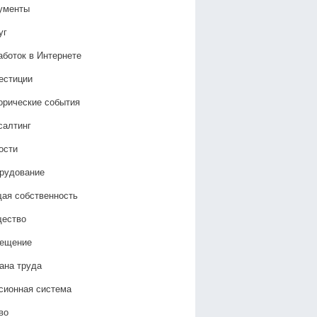
ументы
уг
аботок в Интернете
естиции
орические события
салтинг
ости
рудование
ая собственность
ество
ещение
ана труда
сионная система
во