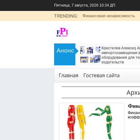
Пятница, 7 августа, 2026 10:34 ДП
TRENDING:
Финансовая независимость
>
LADA Largus: универсальный
Кристелев Алексеq А
Анонс
семейный автомобиль с российским
импортозамещении в 
характером
оборудования для ти
<
издательств
Транспорт
Технологии
,
Услуги
Главная
Гостевая сайта
Арх
Фина
Финанс
коэффи