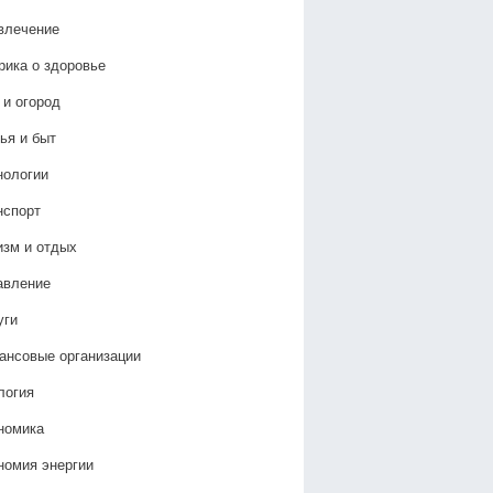
влечение
рика о здоровье
 и огород
ья и быт
нологии
нспорт
изм и отдых
авление
уги
ансовые организации
логия
номика
номия энергии