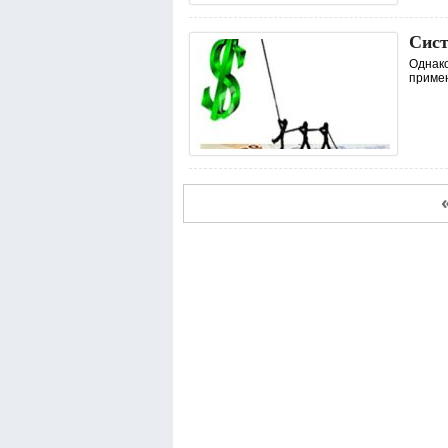
Сис
Однако
примен