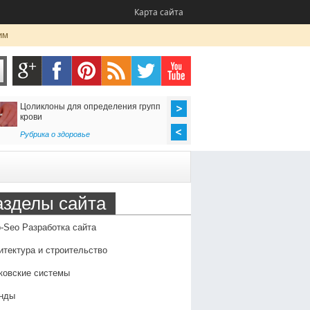
Карта сайта
им
Цоликлоны для определения групп
Как организовать дос
крови
в Россию
Рубрика о здоровье
Транспорт
,
Услуги
азделы сайта
-Seo Разработка сайта
итектура и строительство
ковские системы
нды