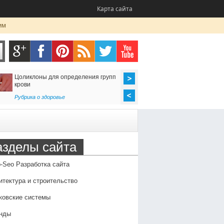
Карта сайта
им
Цоликлоны для определения групп
Как организовать до
крови
в Россию
Рубрика о здоровье
Транспорт
,
Услуги
азделы сайта
-Seo Разработка сайта
итектура и строительство
ковские системы
нды