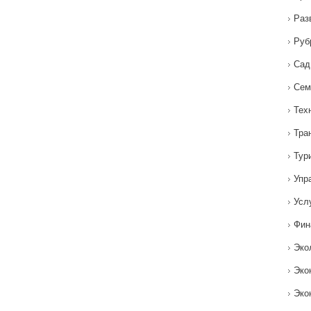
Раз
Руб
Сад
Сем
Тех
Тра
Тур
Упр
Усл
Фин
Эко
Эко
Эко