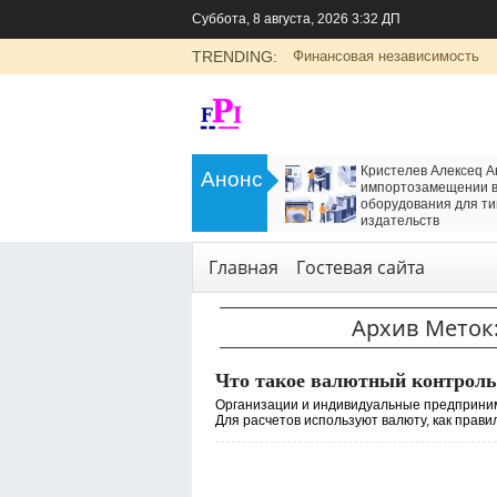
Суббота, 8 августа, 2026 3:32 ДП
TRENDING:
Финансовая независимость
>
LADA Largus: универсальный
Кристелев Алексеq А
Анонс
семейный автомобиль с российским
импортозамещении в
характером
оборудования для ти
<
издательств
Транспорт
Технологии
,
Услуги
Главная
Гостевая сайта
Архив Меток
Что такое валютный контроль
Организации и индивидуальные предприним
Для расчетов используют валюту, как правило