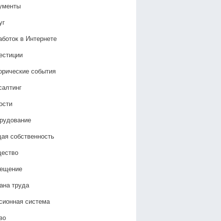
ументы
уг
аботок в Интернете
естиции
орические события
салтинг
ости
рудование
ая собственность
ество
ещение
ана труда
сионная система
во