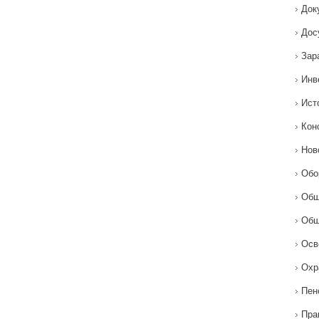
Док
Дос
Зар
Инв
Ист
Кон
Нов
Обо
Общ
Общ
Осв
Охр
Пен
Пра