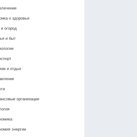
влечение
рика о здоровье
 и огород
ья и быт
нологии
нспорт
изм и отдых
авление
уги
ансовые организации
логия
номика
номия энергии