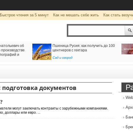
Быстрое чтения за 5 минут
Как не мешать себе жить
Как стать везуч
натольевич об
Пшеница Русия: как получить до 100
 производстве
центнеров с гектара
пографий и
Сад и огород
Р
:
подготовка документов
Web
?
Арх
атели могут заключать контракты с зарубежными компаниями.
, доллары или евро. ...
Бан
Бре