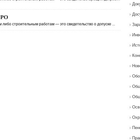
Док
Дос
СРО
 либо строительным работам — это свидетельство о допуске ...
Зар
Инв
Ист
Кон
Нов
Обо
Общ
Общ
Осв
Охр
Пен
Пра