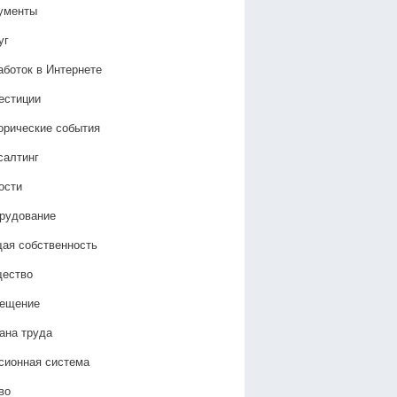
ументы
уг
аботок в Интернете
естиции
орические события
салтинг
ости
рудование
ая собственность
ество
ещение
ана труда
сионная система
во