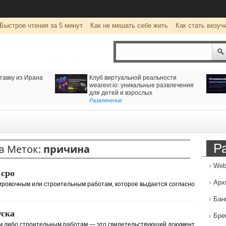
Быстрое чтения за 5 минут
Как не мешать себе жить
Как стать везуч
ности
Криптообменник ipay24.org —
Р
развлечения
быстрый и надежный обмен
н
цифровых активов
Услуги
,
Финансовые организации
О
Р
в Меток:
причина
Web
 сро
Арх
тировочным или строительным работам, которое выдается согласно
Бан
уска
Бре
ым либо строительным работам — это свидетельствующий документ