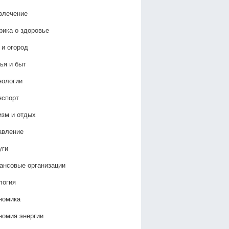
влечение
рика о здоровье
 и огород
ья и быт
нологии
нспорт
изм и отдых
авление
уги
ансовые организации
логия
номика
номия энергии