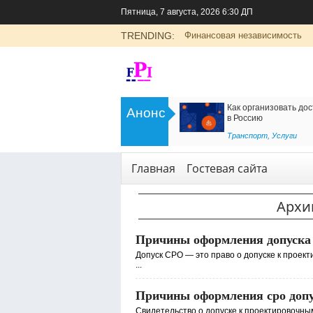
Пятница, 7 августа, 2026 6:30 ДП
TRENDING:
Финансовая независимость
>
Как организовать доставку из Ирана
Клуб виртуальной реаль
Анонс
в Россию
wearevr.io: уникальные 
для детей и взрослых
<
Транспорт
,
Услуги
Развлечение
Главная
Гостевая сайта
Архи
Причины оформления допуска
Допуск СРО — это право о допуске к проек
...
Причины оформления сро доп
Свидетельство о допуске к проектировочн