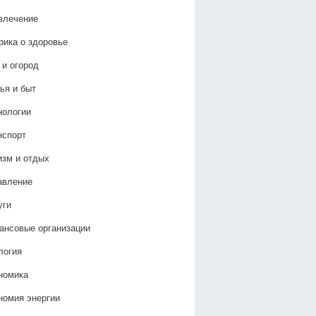
влечение
рика о здоровье
 и огород
ья и быт
нологии
нспорт
изм и отдых
авление
уги
ансовые организации
логия
номика
номия энергии