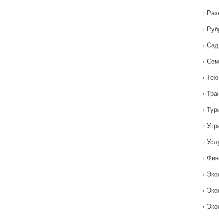
Раз
Руб
Сад
Сем
Тех
Тра
Тур
Упр
Усл
Фин
Эко
Эко
Эко