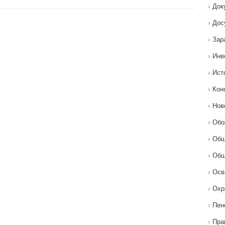
Док
Дос
Зар
Инв
Ист
Кон
Нов
Обо
Общ
Общ
Осв
Охр
Пен
Пра