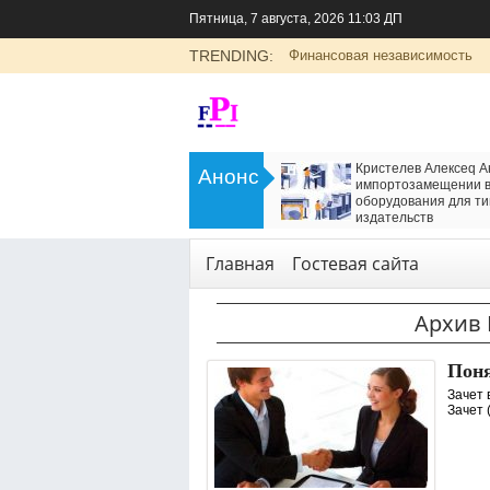
Пятница, 7 августа, 2026 11:03 ДП
TRENDING:
Финансовая независимость
>
LADA Largus: универсальный
Кристелев Алексеq А
Анонс
семейный автомобиль с российским
импортозамещении в
характером
оборудования для ти
<
издательств
Транспорт
Технологии
,
Услуги
Главная
Гостевая сайта
Архив 
Поня
Зачет 
Зачет 