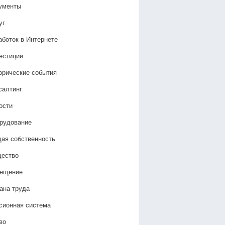
ументы
уг
аботок в Интернете
естиции
орические события
салтинг
ости
рудование
ая собственность
ество
ещение
ана труда
сионная система
во