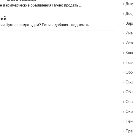
Док
и коммерческие объявления Нужно продать ...
Дос
ний
Зар
я Нужно продать дом? Есть надобность подыскать ...
Инв
Ист
Кон
Нов
Обо
Общ
Общ
Осв
Охр
Пен
Пра