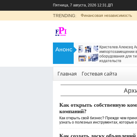
Пятница, 7 августа, 2026 12:31 ДП
TRENDING:
Финансовая независимость
>
LADA Largus: универсальный
Кристелев Алексеq А
Анонс
семейный автомобиль с российским
импортозамещении в
характером
оборудования для ти
<
издательств
Транспорт
Технологии
,
Услуги
Главная
Гостевая сайта
Арх
Как открыть собственную ком
компаний?
Как открыть свой бизнес? Прежде чем прин
узнать о полезных инструментах, которые обл
Как создать доску объявлений