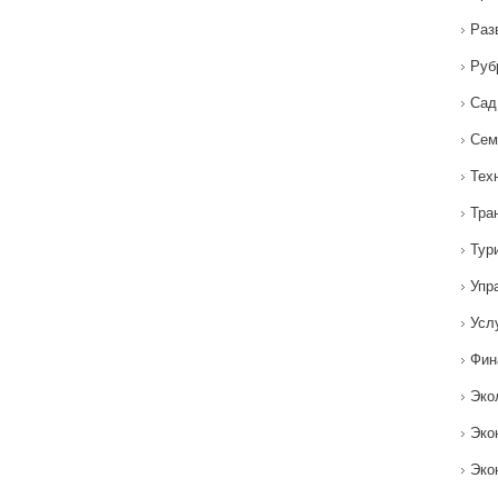
Раз
Руб
Сад
Сем
Тех
Тра
Тур
Упр
Усл
Фин
Эко
Эко
Эко