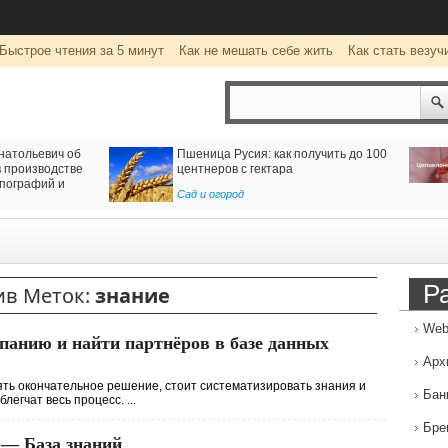
Быстрое чтения за 5 минут
Как не мешать себе жить
Как стать везуч
натольевич об
Пшеница Русия: как получить до 100
 производстве
центнеров с гектара
пографий и
Сад и огород
Р
ив Меток:
знание
Web
панию и найти партнёров в базе данных
Арх
ять окончательное решение, стоит систематизировать знания и
Бан
егчат весь процесс. ...
Бре
 — База знаний