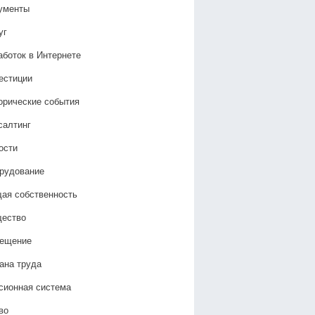
ументы
уг
аботок в Интернете
естиции
орические события
салтинг
ости
рудование
ая собственность
ество
ещение
ана труда
сионная система
во