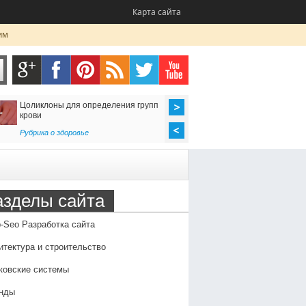
Карта сайта
им
Цоликлоны для определения групп
Как организовать до
крови
в Россию
Рубрика о здоровье
Транспорт
,
Услуги
азделы сайта
-Seo Разработка сайта
итектура и строительство
ковские системы
нды