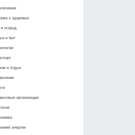
влечение
рика о здоровье
 и огород
ья и быт
нологии
нспорт
изм и отдых
авление
уги
ансовые организации
логия
номика
номия энергии