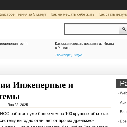
Быстрое чтения за 5 минут
Как не мешать себе жить
Как стать везуч
тавку из Ирана
Клуб виртуальной реальности
wearevr.io: уникальные развлечения
для детей и взрослых
Развлечение
Р
нии Инженерные и
стемы
Web
Арх
Янв 28, 2025
Бан
ИСС работает уже более чем на 100 крупных объектах
систему выгодно отличает от прочих дренажно-
Бре