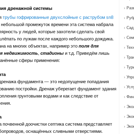
ия дренажной системы
Раз
ия
трубы гофрированные двухслойные с раструбом sn8
Руб
 небольшой промежуток времени эта система набрала
Сад
ярность у людей, которые захотели сделать свой
Сем
 шлёпать по лужам после каждого небольшого дождика.
на на многих объектах, например это
поля для
Тех
ая недвижимость
,
стадионы
и т.д. Приведём лишь
Тра
ранённые сферы применения:
Тур
нта
Упр
дренажа фундамента — это недопущение попадания
Усл
нованию постройки. Дренаж уберегает фундамент здания
топления грунтовыми водами и как следствие от
Фин
ения.
Эко
а
Эко
а почвенной доочистки септика система представляет
Эко
бопроводов, оснащённых сливными отверстиями.