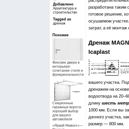
распределительных 
Добавлено
разработана таким 
Архитектура и
строительство
готовое решение, ко
Tagged as
осушаемом участке.
дренаж
затрат, а её монтаж
Похожие
Дренаж MAGN
Icaplast
Финские двери в
интерьере:
сочетание стиля и
функциональности
вашего участка. По
дренажем на основе
водоотвода на 20–6
длину
шесть метр
Секционные
гаражные ворота:
1000 мм. Если вы з
хороший выбор
для вашего
дачного участка, з
автомобиля
размер — 800 мм.
«Яркий Ремонт»—