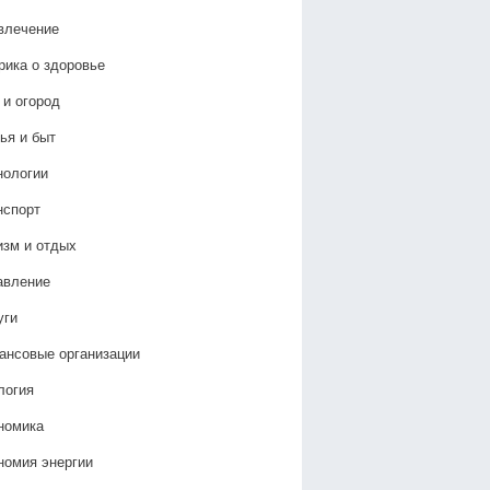
влечение
рика о здоровье
 и огород
ья и быт
нологии
нспорт
изм и отдых
авление
уги
ансовые организации
логия
номика
номия энергии