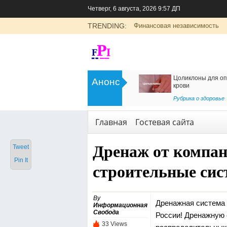
Четверг, 6 августа, 2026 9:57 ДП
TRENDING:
Финансовая независимость
>
Цоликлоны для определения групп
Как организовать дос
Анонс
крови
в Россию
<
Рубрика о здоровье
Транспорт
,
Услуги
Главная
Гостевая сайта
Дренаж от компа
Tweet
Pin It
строительные си
By
Дренажная система 
Информационная
Свобода
России! Дренажную 
33 Views