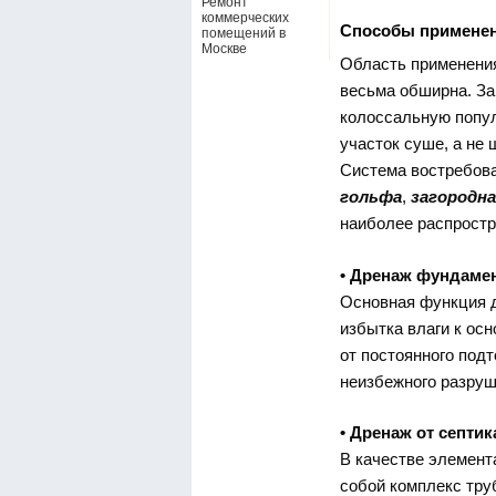
Ремонт
коммерческих
Способы применен
помещений в
Москве
Область применен
весьма обширна. За
колоссальную попул
участок суше, а не
Система востребова
гольфа
,
загородн
наиболее распрост
• Дренаж фундаме
Основная функция 
избытка влаги к ос
от постоянного под
неизбежного разруш
• Дренаж от септик
В качестве элемент
собой комплекс тру