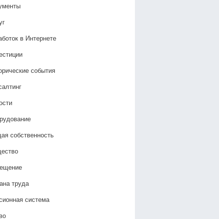
ументы
уг
аботок в Интернете
естиции
орические события
салтинг
ости
рудование
ая собственность
ество
ещение
ана труда
сионная система
во