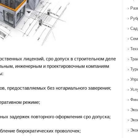
Раз
Руб
Сад
Сем
Тех
арственных лицензий, сро допуск в строительном деле
Тра
льным, инженерным и проектировочным компаниям
Тур
ы:
Упр
ов, предоставляемых без нотариального заверения;
Усл
Фин
еративном режиме;
Эко
ных задержек повторного оформления сро допуска;
Эко
Эко
абление бюрократических проволочек;