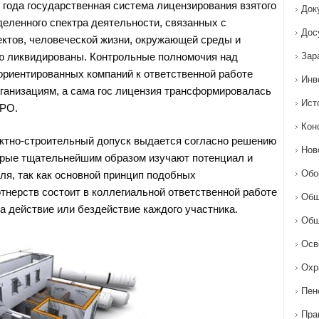
о года государственная система лицензирования взятого
Док
деленного спектра деятельности, связанных с
Дос
ктов, человеческой жизни, окружающей среды и
ю ликвидированы. Контрольные полномочия над
Зар
риентированных компаний к ответственной работе
Инв
рганизациям, а сама гос лицензия трансформировалась
Ист
СРО.
Кон
ектно-строительный допуск выдается согласно решению
Нов
орые тщательнейшим образом изучают потенциал и
Обо
ля, так как основной принцип подобных
тнерств состоит в коллегиальной ответственной работе
Общ
а действие или бездействие каждого участника.
Общ
Осв
Охр
Пен
Пра