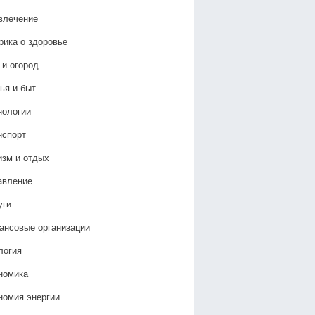
влечение
рика о здоровье
 и огород
ья и быт
нологии
нспорт
изм и отдых
авление
уги
ансовые организации
логия
номика
номия энергии