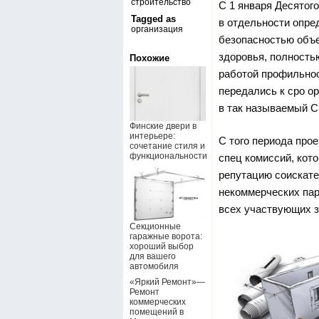
строительство
С 1 января Десятог
Tagged as
в отдельности опре
организация
безопасностью объе
здоровья, полность
Похожие
работой профильноо
передались к сро о
в так называемый 
Финские двери в
интерьере:
С того периода про
сочетание стиля и
функциональности
спец комиссий, кот
репутацию соискате
некоммерческих пар
всех участвующих з
Секционные
гаражные ворота:
хороший выбор
для вашего
автомобиля
«Яркий Ремонт»—
Ремонт
коммерческих
помещений в