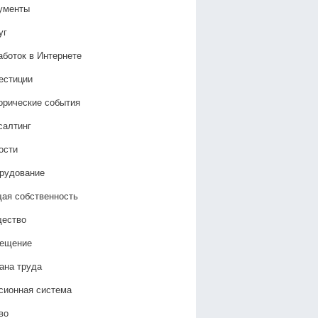
ументы
уг
аботок в Интернете
естиции
орические события
салтинг
ости
рудование
ая собственность
ество
ещение
ана труда
сионная система
во