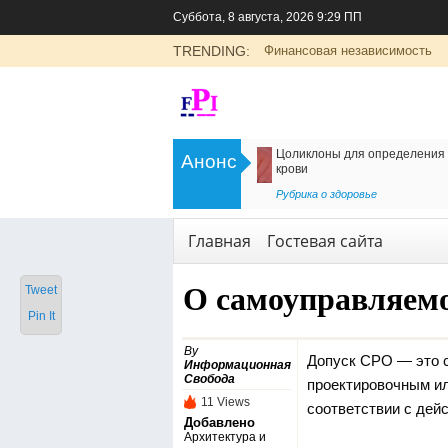
Суббота, 8 августа, 2026 9:29 ПП
TRENDING:
Финансовая независимость
>
Цоликлоны для определения групп
Как организовать дос
Анонс
крови
в Россию
<
Рубрика о здоровье
Транспорт
,
Услуги
Главная
Гостевая сайта
О самоуправляемо
Tweet
Pin It
By
Допуск СРО — это с
Информационная
Свобода
проектировочным ил
11 Views
соответствии с дей
Добавлено
Архитектура и