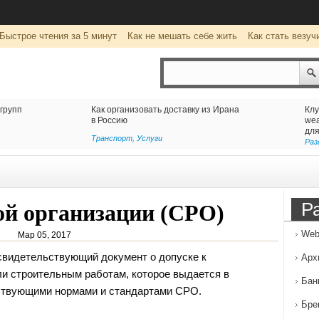
Быстрое чтения за 5 минут
Как не мешать себе жить
Как стать везуч
тавку из Ирана
Клуб виртуальной реальности
wearevr.io: уникальные развлечения
для детей и взрослых
Развлечение
Р
й организации (СРО)
Web
Мар 05, 2017
видетельствующий документ о допуске к
Арх
и строительным работам,
которое выдается в
Бан
ствующими нормами и стандартами СРО.
Бре