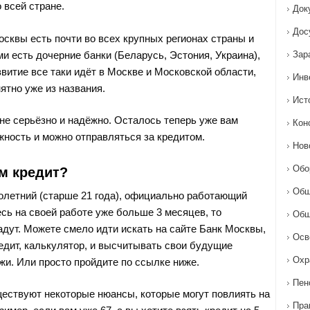
 всей стране.
Док
Дос
сквы есть почти во всех крупных регионах страны и
и есть дочерние банки (Беларусь, Эстония, Украина),
Зар
витие все таки идёт в Москве и Московской области,
Инв
нятно уже из названия.
Ист
лне серьёзно и надёжно. Осталось теперь уже вам
Кон
жность и можно отправляться за кредитом.
Нов
Обо
м кредит?
Общ
летний (старше 21 года), официально работающий
сь на своей работе уже больше 3 месяцев, то
Общ
адут. Можете смело идти искать на сайте Банк Москвы,
Осв
едит, калькулятор, и высчитывать свои будущие
Охр
и. Или просто пройдите по ссылке ниже.
Пен
ществуют некоторые нюансы, которые могут повлиять на
Пра