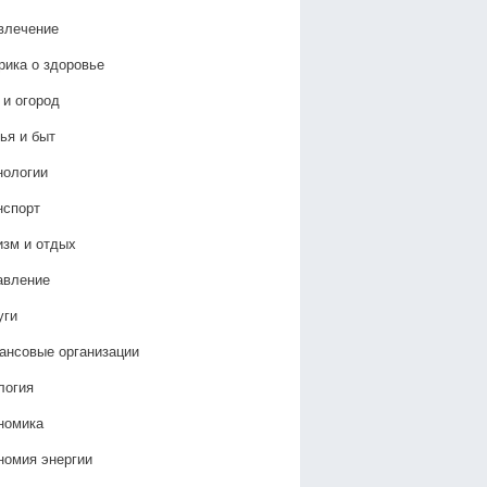
влечение
рика о здоровье
 и огород
ья и быт
нологии
нспорт
изм и отдых
авление
уги
ансовые организации
логия
номика
номия энергии