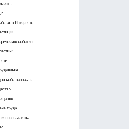
ументы
уг
аботок в Интернете
естиции
орические события
салтинг
ости
рудование
ая собственность
ество
ещение
ана труда
сионная система
во