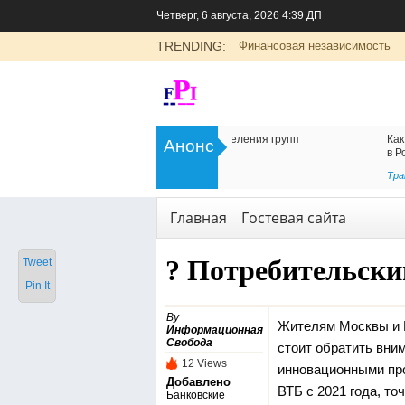
Четверг, 6 августа, 2026 4:39 ДП
TRENDING:
Финансовая независимость
>
Цоликлоны для определения групп
Как организовать дос
Анонс
крови
в Россию
<
Рубрика о здоровье
Транспорт
,
Услуги
Главная
Гостевая сайта
? Потребительски
Tweet
Pin It
By
Жителям Москвы и М
Информационная
Свобода
стоит обратить вни
12 Views
инновационными про
Добавлено
ВТБ с 2021 года, точ
Банковские