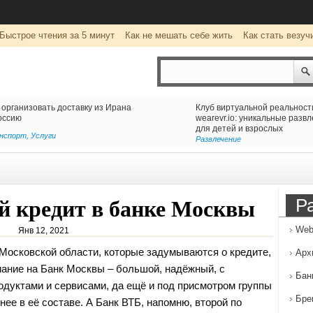
Быстрое чтения за 5 минут
Как не мешать себе жить
Как стать везуч
тавку из Ирана
Клуб виртуальной реальности
wearevr.io: уникальные развлечения
для детей и взрослых
Развлечение
Р
й кредит в банке Москвы
Web
Янв 12, 2021
осковской области, которые задумываются о кредите,
Арх
мание на Банк Москвы – большой, надёжный, с
Бан
дуктами и сервисами, да ещё и под присмотром группы
Бре
нее в её составе.
А Банк ВТБ, напомню, второй по