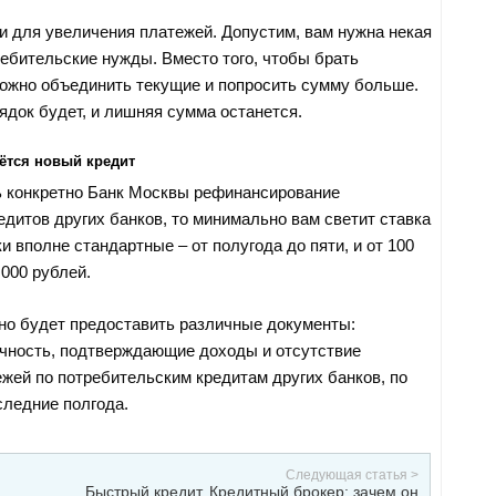
 и для увеличения платежей. Допустим, вам нужна некая
ребительские нужды. Вместо того, чтобы брать
можно объединить текущие и попросить сумму больше.
рядок будет, и лишняя сумма останется.
аётся новый кредит
 конкретно Банк Москвы рефинансирование
едитов других банков, то минимально вам светит ставка
и вполне стандартные – от полугода до пяти, и от 100
 000 рублей.
жно будет предоставить различные документы:
чность, подтверждающие доходы и отсутствие
жей по потребительским кредитам других банков, по
следние полгода.
Следующая статья >
Быстрый кредит. Кредитный брокер: зачем он