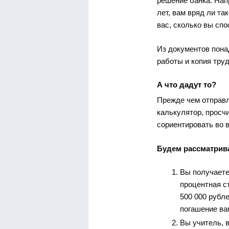
решение банка. Напр
лет, вам вряд ли та
вас, сколько вы спо
Из документов понад
работы и копия труд
А что дадут то?
Прежде чем отправл
калькулятор, просч
сориентировать во 
Будем рассматрива
Вы получаете
процентная ст
500 000 рубле
погашение вам
Вы учитель, 