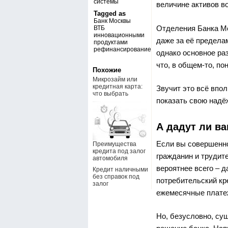
системы
величине активов во
Tagged as
Банк Москвы
Отделения Банка Мо
ВТБ
инновационными
даже за её пределам
продуктами
рефинансирование
однако основное раз
что, в общем-то, по
Похожие
Микрозайм или
кредитная карта:
Звучит это всё впо
что выбрать
показать свою надё
А дадут ли ва
Если вы совершенно
Преимущества
кредита под залог
гражданин и трудите
автомобиля
вероятнее всего – д
Кредит наличными
без справок под
потребительский кр
залог
ежемесячные платеж
Но, безусловно, су