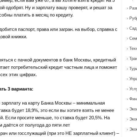
имер, если вам уже 67, а вы хотите взять кредит на 5
кой одобрят. Ну и зарплату вашу проверят, и решат за
Раз
собны платить в месяц по кредиту.
Руб
Сад
обится паспорт, права или загран. на выбор, справка с
овой книжки.
Сем
Тех
Тра
яться с пачкой документов в банк Москвы, кредитный
итает потребительский кредит частным лица и поможет
Тур
всех этих цифрах.
Упр
ть 3 варианта:
Усл
Фин
 зарплату на карту Банка Москвы – минимальная
Эко
авка будет 18,9%, это если вы хотите взять не менее
й. Если просите меньше, то ставка будет 20,5%. На
Эко
 даётся от полугода до пяти лет
Эко
врач или госслужащий (при это НЕ зарплатный клиент) –