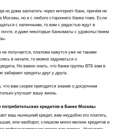
я из дома заплатить через интернет-банк, причём не
а Москвы, но и с любого стороннего банка тоже. Если
щаться с наличными, то вам с радостью ждут в
а почте, и даже некоторые банкоматы с удовольствием
ры.
о не получается, платежи кажутся уже не такими
лись в начале, то можно задуматься о
редита. Но важно знать, что банки группы ВТБ вам в
 не забирают кредиты друг у друга.
, что вам скорее пригодится знание о досрочном
 только улучшит вашу жизнь.
 потребительских кредитов в Банке Москвы
ает ваш нынешний кредит, вам неудобно его платить,
шая, или наоборот, слишком много мелких кредитов и
, то рефинансирование может вам помочь. Наведите