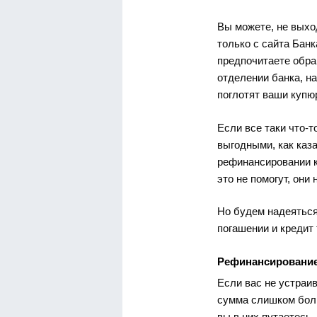
Вы можете, не выход
только с сайта Банк
предпочитаете обра
отделении банка, н
поглотят ваши купю
Если все таки что-т
выгодными, как каза
рефинансировании к
это не помогут, они
Но будем надеяться
погашении и кредит
Рефинансирование
Если вас не устраив
сумма слишком боль
вы в них путаетесь