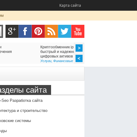
Карта сайта
им
Криптообменник ipay24.org —
Ремонт утюгов (Казань
быстрый и надежный обмен
неисправности, профи
цифровых активов
преимущества профес
обслуживания
Услуги
,
Финансовые организации
Оборудование
,
Семья и 
азделы сайта
-Seo Разработка сайта
итектура и строительство
ковские системы
нды