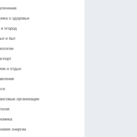
влечение
рика о здоровье
 и огород
ья и быт
нологии
нспорт
изм и отдых
авление
уги
ансовые организации
логия
номика
номия энергии