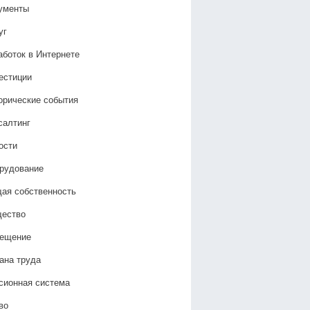
ументы
уг
аботок в Интернете
естиции
орические события
салтинг
ости
рудование
ая собственность
ество
ещение
ана труда
сионная система
во