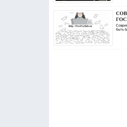
СОВ
ГОС
Соврем
быть б