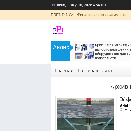
Пятница, 7 августа, 2026 4:56 ДП
TRENDING:
Финансовая независимость
>
LADA Largus: универсальный
Кристелев Алексеq А
Анонс
семейный автомобиль с российским
импортозамещении в
характером
оборудования для ти
<
издательств
Транспорт
Технологии
,
Услуги
Главная
Гостевая сайта
Архив 
Эффе
ЭНЕР
СЧЕТ 