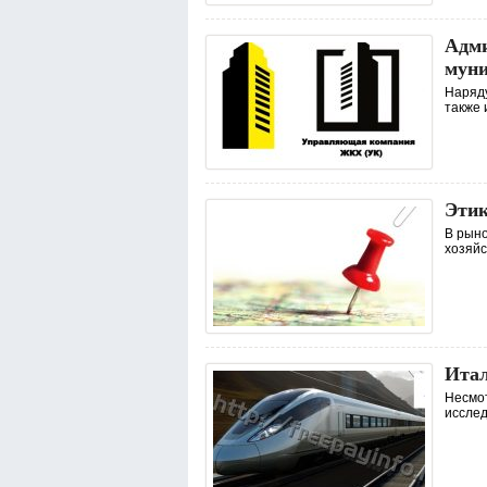
Адми
муни
Наряду
также 
Этик
В рыно
хозяйс
Итал
Несмо
исслед