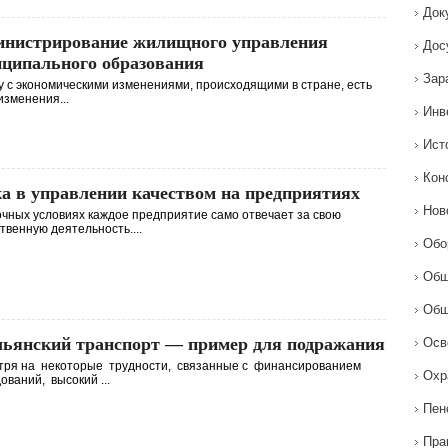
Док
нистрирование жилищного управления
Дос
ципального образования
Зар
 с экономическими изменениями, происходящими в стране, есть
изменения...
Инв
Ист
Кон
а в управлении качеством на предприятиях
Нов
чных условиях каждое предприятие само отвечает за свою
твенную деятельность....
Обо
Общ
Общ
ьянский транспорт — пример для подражания
Осв
тря на некоторые трудности, связанные с финансированием
Охр
ований, высокий ...
Пен
Пра