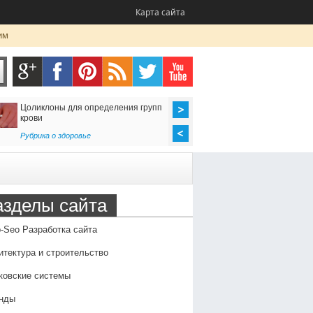
Карта сайта
им
Цоликлоны для определения групп
Как организовать до
крови
в Россию
Рубрика о здоровье
Транспорт
,
Услуги
азделы сайта
-Seo Разработка сайта
итектура и строительство
ковские системы
нды