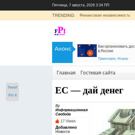
Пятница, 7 августа, 2026 3:34 ПП
TRENDING:
Финансовая независимость
>
Цоликлоны для определения групп
Как организовать дос
Анонс
крови
в Россию
<
Рубрика о здоровье
Транспорт
,
Услуги
Главная
Гостевая сайта
ЕС — дай денег
Tweet
Pin It
By
Информационная
Свобода
17 Views
Добавлено
Новости