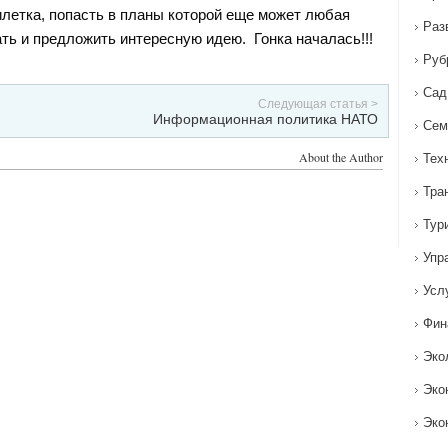
илетка, попасть в планы которой еще может любая
Раз
ать и предложить интересную идею. Гонка началась!!!
Руб
Сад
Следующая статья >
Информационная политика НАТО
Сем
About the Author
Тех
Тра
Тур
Упр
Усл
Фин
Эко
Эко
Эко