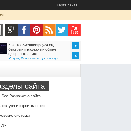
Карта сайта
им
Криптообменник ipay24.org —
Ремонт утюгов (Казань
быстрый и надежный обмен
неисправности, профи
цифровых активов
преимущества профес
обслуживания
Услуги
,
Финансовые организации
Оборудование
,
Семья и 
азделы сайта
-Seo Разработка сайта
итектура и строительство
ковские системы
нды