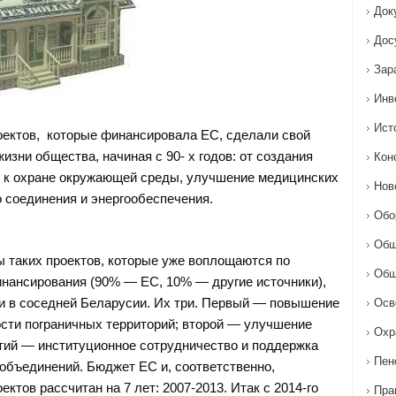
Док
Дос
Зар
Инв
Ист
ектов, которые финансировала ЕС, сделали свой
изни общества, начиная с 90- х годов: от создания
Кон
 к охране окружающей среды, улучшение медицинских
Нов
о соединения и энергообеспечения.
Обо
Общ
 таких проектов, которые уже воплощаются по
Общ
нансирования (90% — ЕС, 10% — другие источники),
 в соседней Беларусии. Их три. Первый — повышение
Осв
сти пограничных территорий; второй — улучшение
Охр
етий — институционное сотрудничество и поддержка
Пен
объединений. Бюджет ЕС и, соответственно,
ктов рассчитан на 7 лет: 2007-2013. Итак с 2014-го
Пра