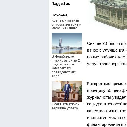
Tagged as
Похожие
Крепёж и метизы
оптом в интернет-
магазине Оникс
Свыше 20 тысяч про
взнос в улучшения ж
новых рабочих мест
В Челябинске
планируется за 2
услуг, транспортног
года возвести
комплекс из
президентских
вилл
Конкретные примеры
принципу общего фи
журналисты увидели
конкурентоспособно
Олег Бахматюк: к
вершине успеха
качества жизни; тр
инициатив местных 
финансирование прое