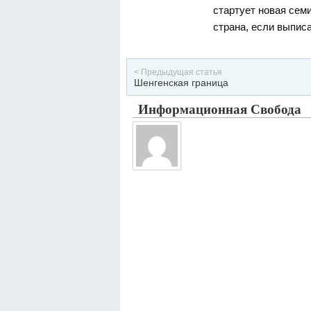
стартует новая сем
страна, если выпис
< Предыдущая статья
Шенгенская граница
Информационная Свобода