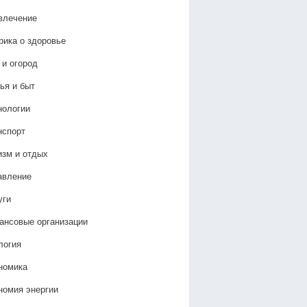
влечение
рика о здоровье
 и огород
ья и быт
нологии
нспорт
изм и отдых
авление
уги
ансовые организации
логия
номика
номия энергии