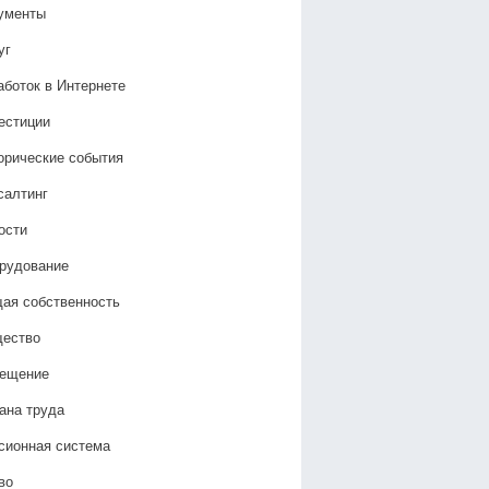
ументы
уг
аботок в Интернете
естиции
орические события
салтинг
ости
рудование
ая собственность
ество
ещение
ана труда
сионная система
во