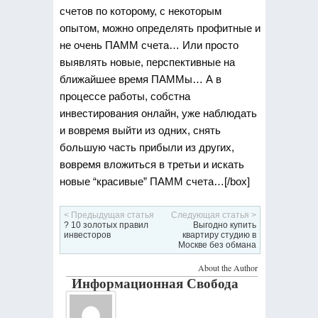
счетов по которому, с некоторым
опытом, можно определять профитные и
не очень ПАММ счета… Или просто
выявлять новые, перспективные на
ближайшее время ПАММы… А в
процессе работы, собстна
инвестирования онлайн, уже наблюдать
и вовремя выйти из одних, снять
большую часть прибыли из других,
вовремя вложиться в третьи и искать
новые “красивые” ПАММ счета…[/box]
< Предыдущая статья
Следующая статья >
? 10 золотых правил
Выгодно купить
инвесторов
квартиру студию в
Москве без обмана
About the Author
Информационная Свобода